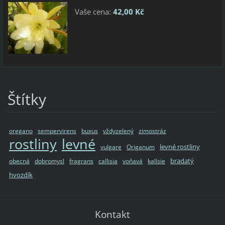
Vaše cena:
42,00 Kč
Štítky
oregano
sempervirens
buxus
vždyzelený
zimostráz
rostliny
levné
levné rostliny
vulgare
Origanum
bradatý
obecná
dobromysl
fragrans
callisia
voňavá
kalísie
hvozdík
Kontakt