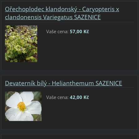
Ořechoplodec klandonský - Caryopteris x
clandonensis Variegatus SAZENICE
Vaše cena:
57,00 Kč
Devaterník bílý - Helianthemum SAZENICE
Vaše cena:
42,00 Kč