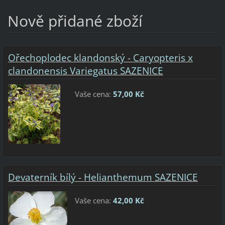
Nově přidané zboží
Ořechoplodec klandonský - Caryopteris x
clandonensis Variegatus SAZENICE
Vaše cena:
57,00 Kč
Devaterník bílý - Helianthemum SAZENICE
Vaše cena:
42,00 Kč