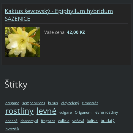
Kaktus ševcovský - Epiphyllum hybridum
SAZENICE
Vaše cena:
42,00 Kč
Štítky
oregano
sempervirens
buxus
vždyzelený
zimostráz
rostliny
levné
levné rostliny
vulgare
Origanum
bradatý
obecná
dobromysl
fragrans
callisia
voňavá
kalísie
hvozdík