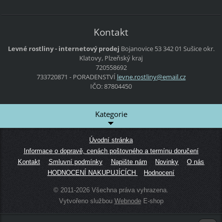
Kontakt
Levné rostliny - internetový prodej
Bojanovice 53
342 01 Sušice
okr.
Klatovy, Plzeňský kraj
720558692
733720871 - PORADENSTVÍ
levne.ro
stliny@e
mail.cz
IČO: 87804450
Kategorie
Úvodní stránka
Informace o dopravě, cenách poštovného a termínu doručení
Kontakt
Smluvní podmínky
Napište nám
Novinky
O nás
HODNOCENÍ NAKUPUJÍCÍCH
Hodnocení
© 2011-2026 Všechna práva vyhrazena.
Vytvořeno službou
Webnode
E-shop