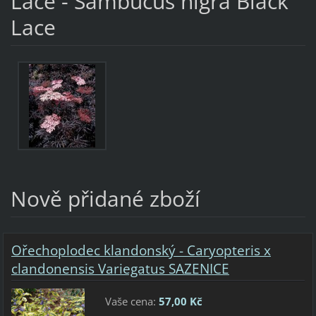
Lace - Sambucus nigra Black
Lace
Nově přidané zboží
Ořechoplodec klandonský - Caryopteris x
clandonensis Variegatus SAZENICE
Vaše cena:
57,00 Kč