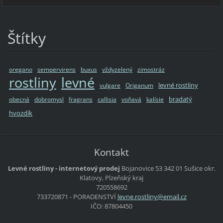
Štítky
oregano
sempervirens
buxus
vždyzelený
zimostráz
rostliny
levné
levné rostliny
vulgare
Origanum
bradatý
obecná
dobromysl
fragrans
callisia
voňavá
kalísie
hvozdík
Kontakt
Levné rostliny - internetový prodej
Bojanovice 53
342 01 Sušice
okr.
Klatovy, Plzeňský kraj
720558692
733720871 - PORADENSTVÍ
levne.ro
stliny@e
mail.cz
IČO: 87804450