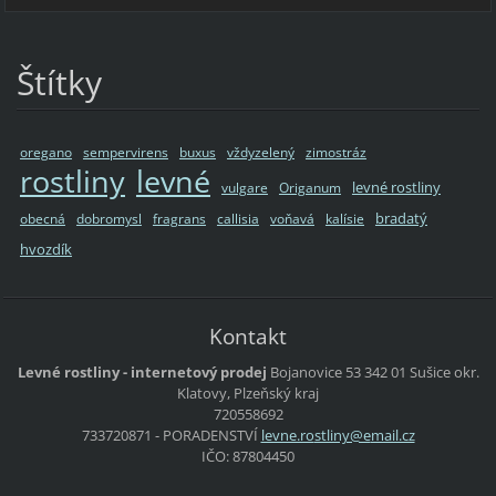
Štítky
oregano
sempervirens
buxus
vždyzelený
zimostráz
rostliny
levné
levné rostliny
vulgare
Origanum
bradatý
obecná
dobromysl
fragrans
callisia
voňavá
kalísie
hvozdík
Kontakt
Levné rostliny - internetový prodej
Bojanovice 53
342 01 Sušice
okr.
Klatovy, Plzeňský kraj
720558692
733720871 - PORADENSTVÍ
levne.ro
stliny@e
mail.cz
IČO: 87804450