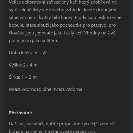
Velice dekorativní stálezelený keř, který zdobí oválné
sytě zelené listy voskového vzhledu, kvete drobnými,
silně vonnými kvítky bílé barvy. Plody jsou lesklé černé
bobule, které slouží jako pochoutka pro ptactvo, pro
člověka jsou jedovaté jako i celý keř. Vhodný na živé
ploty nebo jako solitéra.
Doba květu: V. - VI.
Výška: 2 - 4 m
Šířka: 1 – 2 m
Mrazuvdornost: plně mrazuvzdorná
Pěstování:
Daří se jí ve vlhčí, dobře propustné kyselejší zemině
bohaté na živiny, na stanoviště nenáročná.