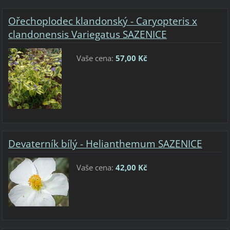
Ořechoplodec klandonský - Caryopteris x
clandonensis Variegatus SAZENICE
Vaše cena:
57,00 Kč
Devaterník bílý - Helianthemum SAZENICE
Vaše cena:
42,00 Kč