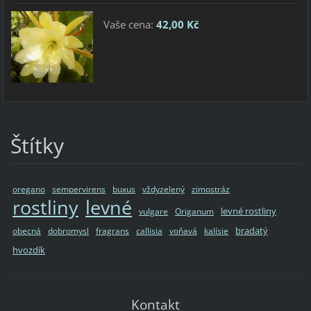
Vaše cena:
42,00 Kč
Štítky
oregano
sempervirens
buxus
vždyzelený
zimostráz
rostliny
levné
levné rostliny
vulgare
Origanum
bradatý
obecná
dobromysl
fragrans
callisia
voňavá
kalísie
hvozdík
Kontakt