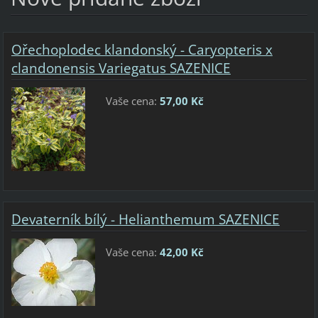
Ořechoplodec klandonský - Caryopteris x
clandonensis Variegatus SAZENICE
Vaše cena:
57,00 Kč
Devaterník bílý - Helianthemum SAZENICE
Vaše cena:
42,00 Kč