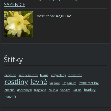
SAZENICE
Vaše cena:
42,00 Kč
Štítky
oregano
sempervirens
buxus
vždyzelený
zimostráz
rostliny
levné
levné rostliny
vulgare
Origanum
bradatý
obecná
dobromysl
fragrans
callisia
voňavá
kalísie
hvozdík