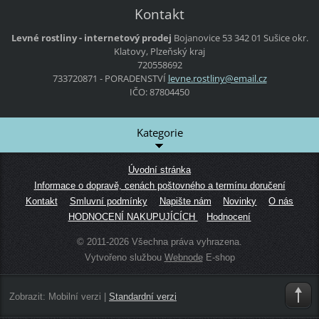
Kontakt
Levné rostliny - internetový prodej
Bojanovice 53
342 01 Sušice
okr.
Klatovy, Plzeňský kraj
720558692
733720871 - PORADENSTVÍ
levne.ro
stliny@e
mail.cz
IČO: 87804450
Kategorie
Úvodní stránka
Informace o dopravě, cenách poštovného a termínu doručení
Kontakt
Smluvní podmínky
Napište nám
Novinky
O nás
HODNOCENÍ NAKUPUJÍCÍCH
Hodnocení
© 2011-2026 Všechna práva vyhrazena.
Vytvořeno službou
Webnode
E-shop
Zobrazit:
Mobilní verzi
|
Standardní verzi