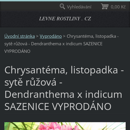
Vyhledávání
0,00 Kč
LEVNE ROSTLINY . CZ
Úvodní stránka
>
Vyprodáno
>
Chrysantéma, listopadka -
sytě růžová - Dendranthema x indicum SAZENICE
VYPRODÁNO
Chrysantéma, listopadka -
sytě růžová -
Dendranthema x indicum
SAZENICE VYPRODÁNO