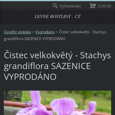
Vyhledávání
0,00 Kč
LEVNE ROSTLINY . CZ
Úvodní stránka
>
Vyprodáno
>
Čistec velkokvětý - Stachys
grandiflora SAZENICE VYPRODÁNO
Čistec velkokvětý - Stachys
grandiflora SAZENICE
VYPRODÁNO