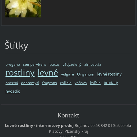
Štítky
oregano
sempervirens
buxus
vždyzelený
zimostráz
rostliny
levné
levné rostliny
vulgare
Origanum
bradatý
obecná
dobromysl
fragrans
callisia
voňavá
kalísie
hvozdík
Kontakt
Levné rostliny - internetový prodej
Bojanovice 53
342 01 Sušice
okr.
Klatovy, Plzeňský kraj
720558692