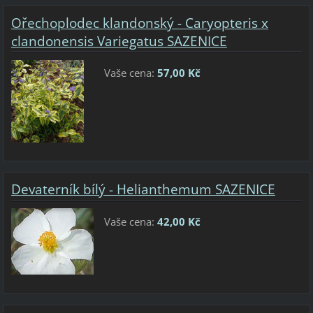
Ořechoplodec klandonský - Caryopteris x
clandonensis Variegatus SAZENICE
Vaše cena:
57,00 Kč
Devaterník bílý - Helianthemum SAZENICE
Vaše cena:
42,00 Kč