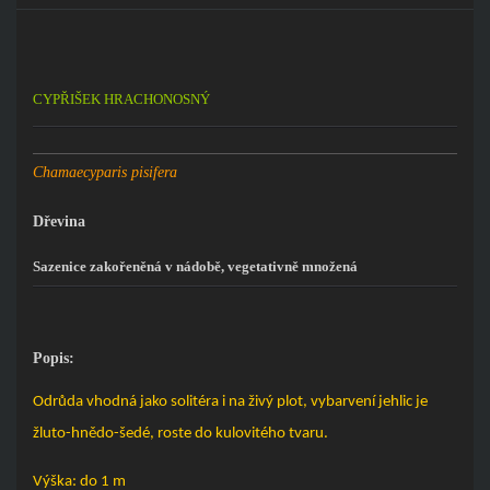
CYPŘIŠEK HRACHONOSNÝ
Chamaecyparis pisifera
Dřevina
Sazenice zakořeněná v nádobě, vegetativně množená
Popis:
Odrůda vhodná jako solitéra i na živý plot, vybarvení jehlic je
žluto-hnědo-šedé, roste do kulovitého tvaru.
Výška: do 1 m