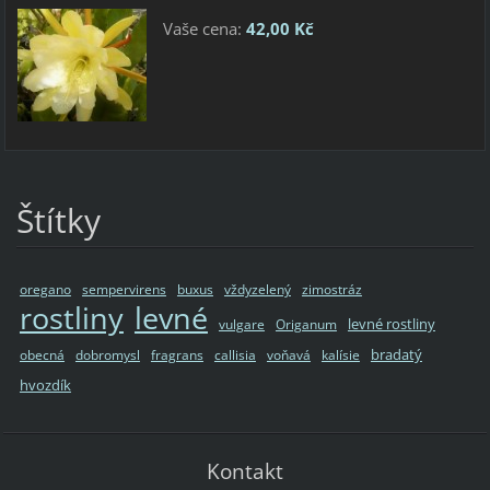
Vaše cena:
42,00 Kč
Štítky
oregano
sempervirens
buxus
vždyzelený
zimostráz
rostliny
levné
levné rostliny
vulgare
Origanum
bradatý
obecná
dobromysl
fragrans
callisia
voňavá
kalísie
hvozdík
Kontakt