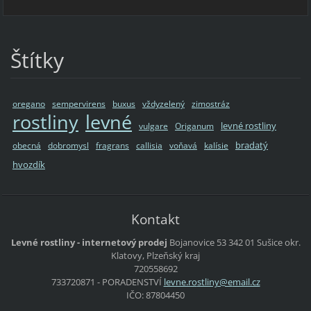
Štítky
oregano
sempervirens
buxus
vždyzelený
zimostráz
rostliny
levné
levné rostliny
vulgare
Origanum
bradatý
obecná
dobromysl
fragrans
callisia
voňavá
kalísie
hvozdík
Kontakt
Levné rostliny - internetový prodej
Bojanovice 53
342 01 Sušice
okr.
Klatovy, Plzeňský kraj
720558692
733720871 - PORADENSTVÍ
levne.ro
stliny@e
mail.cz
IČO: 87804450