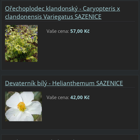
Ořechoplodec klandonský - Caryopteris x
clandonensis Variegatus SAZENICE
Vaše cena:
57,00 Kč
Devaterník bílý - Helianthemum SAZENICE
Vaše cena:
42,00 Kč