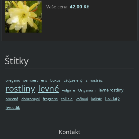
Vaše cena:
42,00 Kč
Štítky
oregano
sempervirens
buxus
vždyzelený
zimostráz
rostliny
levné
levné rostliny
vulgare
Origanum
bradatý
obecná
dobromysl
fragrans
callisia
voňavá
kalísie
hvozdík
Kontakt