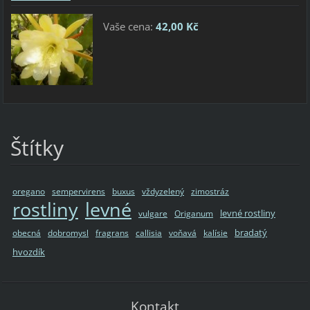
Vaše cena:
42,00 Kč
Štítky
oregano
sempervirens
buxus
vždyzelený
zimostráz
rostliny
levné
levné rostliny
vulgare
Origanum
bradatý
obecná
dobromysl
fragrans
callisia
voňavá
kalísie
hvozdík
Kontakt