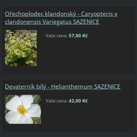
Ořechoplodec klandonský - Caryopteris x
clandonensis Variegatus SAZENICE
Vaše cena:
57,00 Kč
Devaterník bílý - Helianthemum SAZENICE
Vaše cena:
42,00 Kč