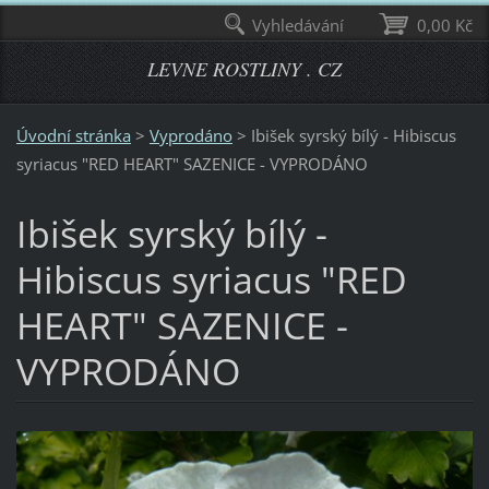
Vyhledávání
0,00 Kč
LEVNE ROSTLINY . CZ
Úvodní stránka
>
Vyprodáno
>
Ibišek syrský bílý - Hibiscus
syriacus "RED HEART" SAZENICE - VYPRODÁNO
Ibišek syrský bílý -
Hibiscus syriacus "RED
HEART" SAZENICE -
VYPRODÁNO