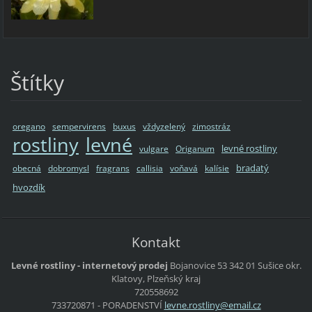
Štítky
oregano
sempervirens
buxus
vždyzelený
zimostráz
rostliny
levné
levné rostliny
vulgare
Origanum
bradatý
obecná
dobromysl
fragrans
callisia
voňavá
kalísie
hvozdík
Kontakt
Levné rostliny - internetový prodej
Bojanovice 53
342 01 Sušice
okr.
Klatovy, Plzeňský kraj
720558692
733720871 - PORADENSTVÍ
levne.ro
stliny@e
mail.cz