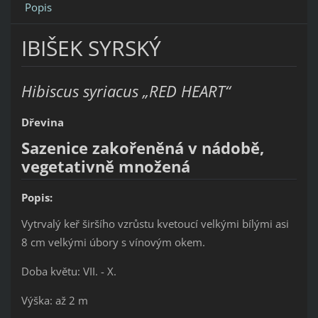
Popis
IBIŠEK SYRSKÝ
Hibiscus syriacus „RED HEART“
Dřevina
Sazenice zakořeněná v nádobě,
vegetativně množená
Popis:
Vytrvalý keř širšího vzrůstu kvetoucí velkými bílými asi
8 cm velkými úbory s vínovým okem.
Doba květu: VII. - X.
Výška: až 2 m