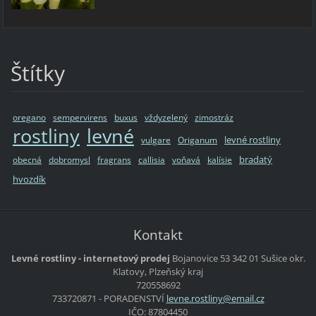
Štítky
oregano
sempervirens
buxus
vždyzelený
zimostráz
rostliny
levné
levné rostliny
vulgare
Origanum
bradatý
obecná
dobromysl
fragrans
callisia
voňavá
kalísie
hvozdík
Kontakt
Levné rostliny - internetový prodej
Bojanovice 53
342 01 Sušice
okr.
Klatovy, Plzeňský kraj
720558692
733720871 - PORADENSTVÍ
levne.ro
stliny@e
mail.cz
IČO: 87804450