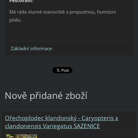
Pěstování:
Má ráda slunné stanoviště a propustnou, humózní
půdu.
Základní informace
Nově přidané zboží
Ořechoplodec klandonský - Caryopteris x
clandonensis Variegatus SAZENICE