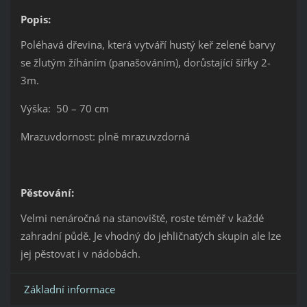
Popis:
Poléhavá dřevina, která vytváří hustý keř zelené barvy
se žlutým žíháním (panašováním), dorůstající šířky 2-
3m.
Výška: 50 – 70 cm
Mrazuvdornost: plně mrazuvzdorná
Pěstování:
Velmi nenáročná na stanoviště, roste téměř v každé
zahradní půdě. Je vhodný do jehličnatých skupin ale lze
jej pěstovat i v nádobách.
Základní informace