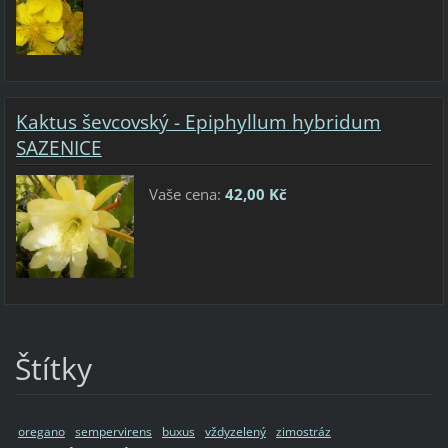
Kaktus ševcovský - Epiphyllum hybridum
SAZENICE
Vaše cena:
42,00 Kč
Štítky
oregano
sempervirens
buxus
vždyzelený
zimostráz