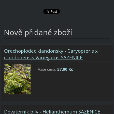
Nově přidané zboží
Ořechoplodec klandonský - Caryopteris x
clandonensis Variegatus SAZENICE
Vaše cena:
57,00 Kč
Devaterník bílý - Helianthemum SAZENICE