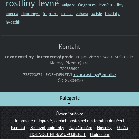
rostliny
levné
levné rostliny
vulgare
Origanum
bradatý
obecná
dobromysl
fragrans
callisia
voňavá
kalísie
hvozdík
Kontakt
Levné rostliny - internetový prodej
Bojanovice 53
342 01 Sušice
okr.
Klatovy, Plzeňský kraj
720558692
733720871 - PORADENSTVÍ
levne.ro
stliny@e
mail.cz
IČO: 87804450
Kategorie
Úvodní stránka
Informace o dopravě, cenách poštovného a termínu doručení
Kontakt
Smluvní podmínky
Napište nám
Novinky
O nás
HODNOCENÍ NAKUPUJÍCÍCH
Hodnocení