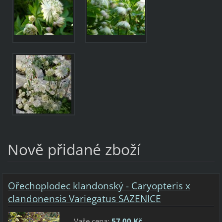
Nově přidané zboží
Ořechoplodec klandonský - Caryopteris x
clandonensis Variegatus SAZENICE
Vaše cena:
57,00 Kč