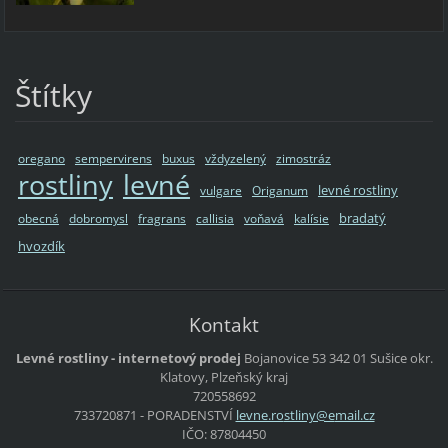
Štítky
oregano
sempervirens
buxus
vždyzelený
zimostráz
rostliny
levné
levné rostliny
vulgare
Origanum
bradatý
obecná
dobromysl
fragrans
callisia
voňavá
kalísie
hvozdík
Kontakt
Levné rostliny - internetový prodej
Bojanovice 53
342 01 Sušice
okr.
Klatovy, Plzeňský kraj
720558692
733720871 - PORADENSTVÍ
levne.ro
stliny@e
mail.cz
IČO: 87804450