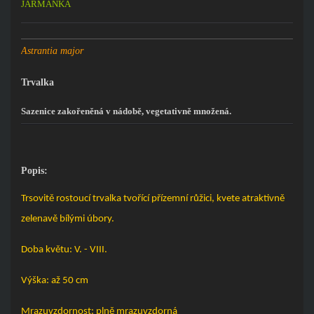
JARMANKA
Astrantia major
Trvalka
Sazenice zakořeněná v nádobě, vegetativně množená.
Popis:
Trsovitě rostoucí trvalka tvořící přízemní růžici, kvete atraktivně
zelenavě bílými úbory.
Doba květu: V. - VIII.
Výška: až 50 cm
Mrazuvzdornost: plně mrazuvzdorná