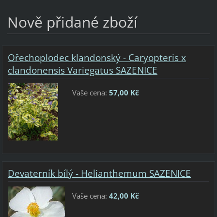
Nově přidané zboží
Ořechoplodec klandonský - Caryopteris x
clandonensis Variegatus SAZENICE
Vaše cena:
57,00 Kč
Devaterník bílý - Helianthemum SAZENICE
Vaše cena:
42,00 Kč