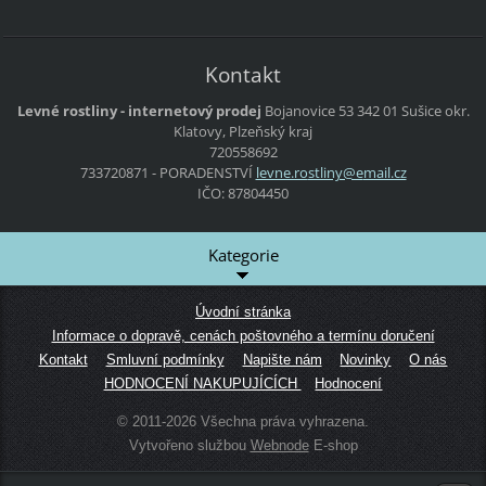
Kontakt
Levné rostliny - internetový prodej
Bojanovice 53
342 01 Sušice
okr.
Klatovy, Plzeňský kraj
720558692
733720871 - PORADENSTVÍ
levne.ro
stliny@e
mail.cz
IČO: 87804450
Kategorie
Úvodní stránka
Informace o dopravě, cenách poštovného a termínu doručení
Kontakt
Smluvní podmínky
Napište nám
Novinky
O nás
HODNOCENÍ NAKUPUJÍCÍCH
Hodnocení
© 2011-2026 Všechna práva vyhrazena.
Vytvořeno službou
Webnode
E-shop