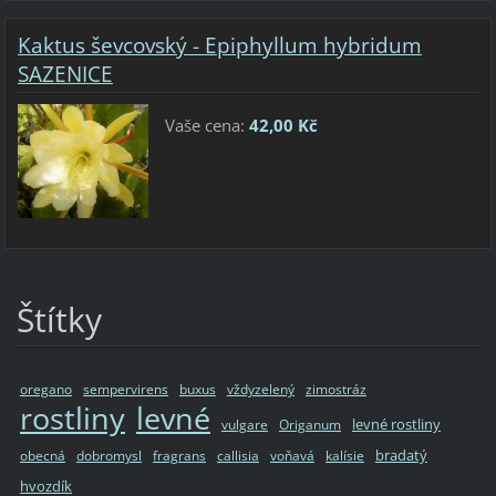
Kaktus ševcovský - Epiphyllum hybridum
SAZENICE
Vaše cena:
42,00 Kč
Štítky
oregano
sempervirens
buxus
vždyzelený
zimostráz
rostliny
levné
levné rostliny
vulgare
Origanum
bradatý
obecná
dobromysl
fragrans
callisia
voňavá
kalísie
hvozdík