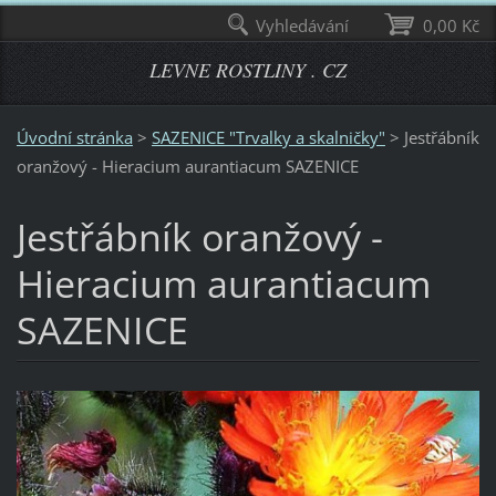
Vyhledávání
0,00 Kč
LEVNE ROSTLINY . CZ
Úvodní stránka
>
SAZENICE "Trvalky a skalničky"
>
Jestřábník
oranžový - Hieracium aurantiacum SAZENICE
Jestřábník oranžový -
Hieracium aurantiacum
SAZENICE