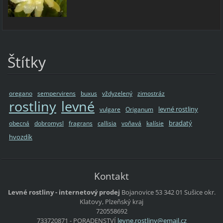
Štítky
oregano
sempervirens
buxus
vždyzelený
zimostráz
rostliny
levné
levné rostliny
vulgare
Origanum
bradatý
obecná
dobromysl
fragrans
callisia
voňavá
kalísie
hvozdík
Kontakt
Levné rostliny - internetový prodej
Bojanovice 53
342 01 Sušice
okr.
Klatovy, Plzeňský kraj
720558692
733720871 - PORADENSTVÍ
levne.ro
stliny@e
mail.cz