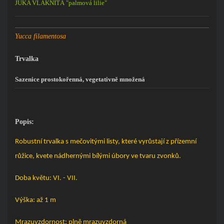
JUKA VLÁKNITÁ "palmová lilie"
Yucca filamentosa
Trvalka
Sazenice prostokořenná, vegetativně množená
Popis:
Robustní trvalka s mečovitými listy, které vyrůstají z přízemní
růžice, kvete nádhernými bílými úbory ve tvaru zvonků.
Doba květu: VI. - VII.
Výška: až 1 m
Mrazuvzdornost: plně mrazuvzdorná