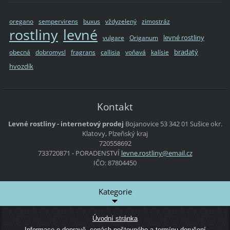
oregano
sempervirens
buxus
vždyzelený
zimostráz
rostliny
levné
levné rostliny
vulgare
Origanum
bradatý
obecná
dobromysl
fragrans
callisia
voňavá
kalísie
hvozdík
Kontakt
Levné rostliny - internetový prodej
Bojanovice 53
342 01 Sušice
okr.
Klatovy, Plzeňský kraj
720558692
733720871 - PORADENSTVÍ
levne.ro
stliny@e
mail.cz
IČO: 87804450
Kategorie
Úvodní stránka
Informace o dopravě, cenách poštovného a termínu doručení