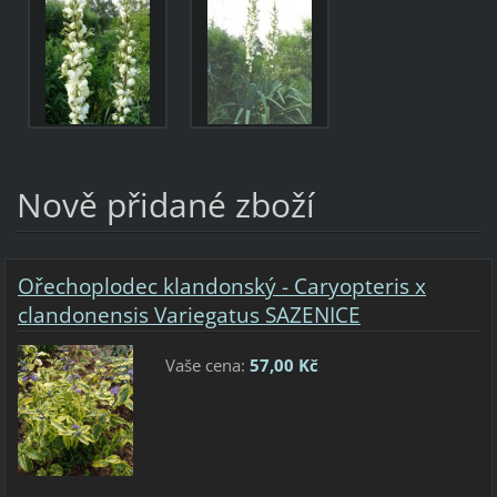
Nově přidané zboží
Ořechoplodec klandonský - Caryopteris x
clandonensis Variegatus SAZENICE
Vaše cena:
57,00 Kč