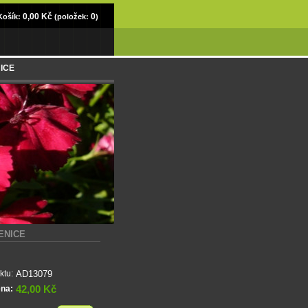
0,00 Kč
0
Košík:
(položek:
)
NICE
ENICE
AD13079
ktu:
42,00 Kč
ena: