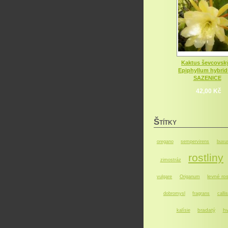
Kaktus ševcovský
Epiphyllum hybri
SAZENICE
42,00 Kč
Š
TÍTKY
oregano
sempervirens
buxu
rostliny
zimostráz
levné ros
vulgare
Origanum
dobromysl
fragrans
callis
bradatý
hv
kalísie