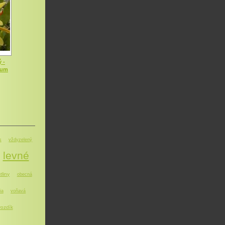
 -
dum
s
vždyzelený
levné
tliny
obecná
ia
voňavá
ozdík