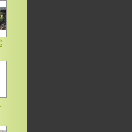
la
CE
-
c