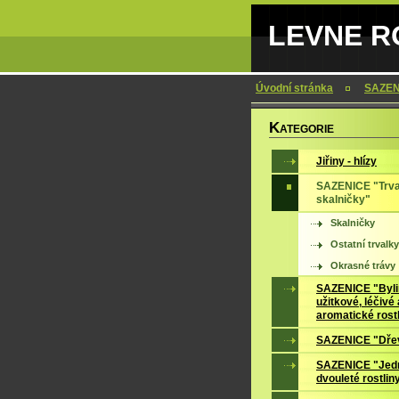
LEVNE RO
Úvodní stránka
SAZENI
K
ATEGORIE
Jiřiny - hlízy
SAZENICE "Trva
skalničky"
Skalničky
Ostatní trvalky
Okrasné trávy
SAZENICE "Byli
užitkové, léčivé 
aromatické rost
SAZENICE "Dře
SAZENICE "Jedn
dvouleté rostlin