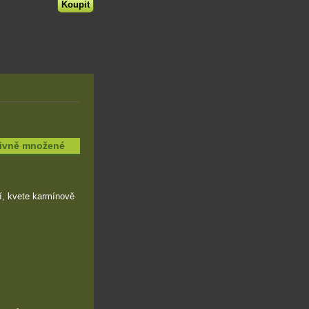
tivně množené
cí, kvete karmínově