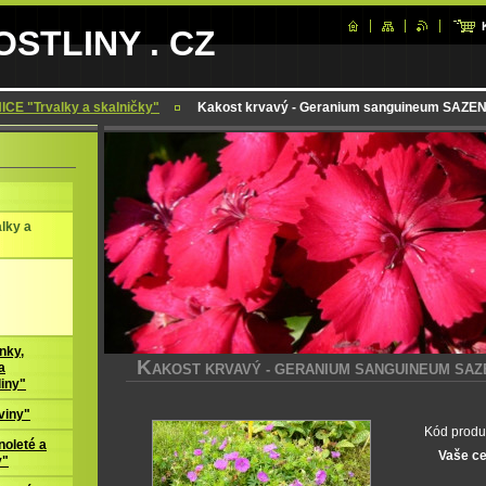
STLINY . CZ
CE "Trvalky a skalničky"
Kakost krvavý - Geranium sanguineum SAZE
lky a
nky,
K
AKOST KRVAVÝ - GERANIUM SANGUINEUM SAZ
a
liny"
viny"
Kód produ
oleté a
Vaše c
y"