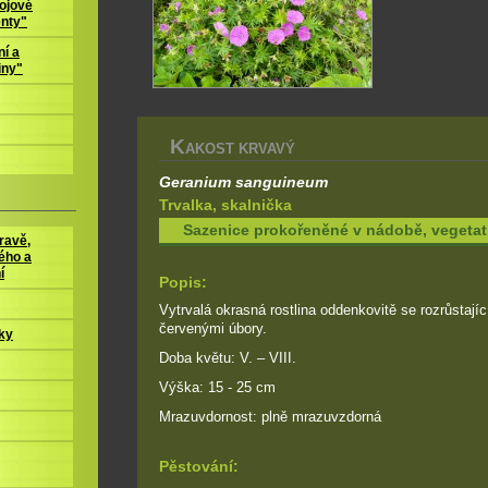
ojové
enty"
í a
iny"
K
AKOST KRVAVÝ
Geranium sanguineum
Trvalka, skalnička
Sazenice prokořeněné v nádobě, vegeta
ravě,
ého a
í
Popis:
Vytrvalá okrasná rostlina oddenkovitě se rozrůstají
červenými úbory.
ky
Doba květu: V. – VIII.
Výška: 15 - 25 cm
Mrazuvdornost: plně mrazuvzdorná
Pěstování: