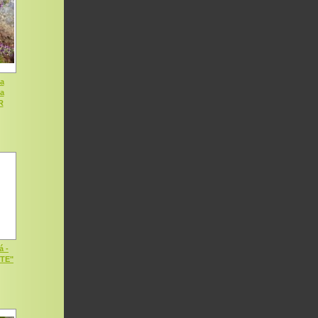
a
ia
R
á -
OTE"