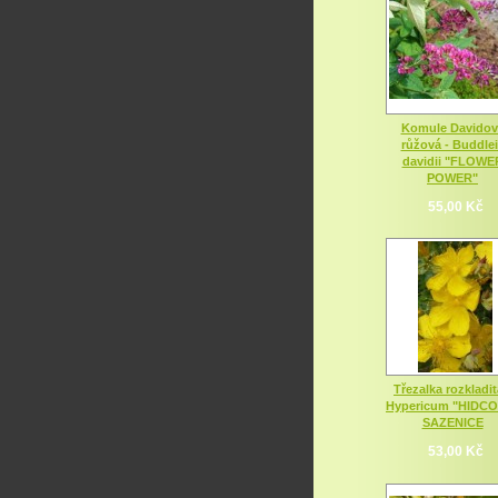
Komule Davidov
růžová - Buddle
davidii "FLOWE
POWER"
55,00 Kč
Třezalka rozkladit
Hypericum "HIDC
SAZENICE
53,00 Kč