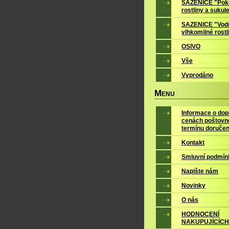
SAZENICE "Pok
rostliny a sukul
SAZENICE "Vodn
vlhkomilné rostl
OSIVO
Vše
Vyprodáno
M
ENU
Informace o dop
cenách poštovn
termínu doručen
Kontakt
Smluvní podmín
Napište nám
Novinky
O nás
HODNOCENÍ
NAKUPUJÍCÍCH