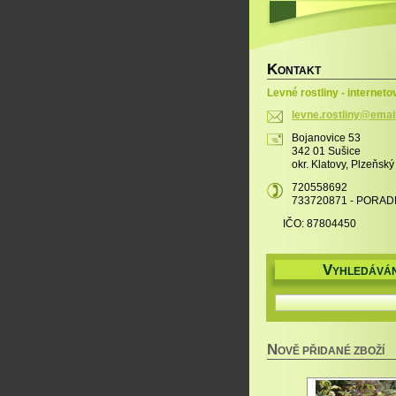
K
ONTAKT
Levné rostliny - interneto
levne.ro
stliny@e
mai
Bojanovice 53
342 01 Sušice
okr. Klatovy, Plzeňský
720558692
733720871 - PORAD
IČO: 87804450
V
YHLEDÁVÁN
N
OVĚ PŘIDANÉ ZBOŽÍ