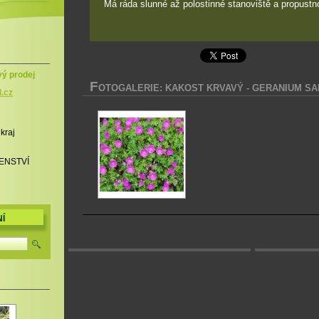
Má ráda slunné až polostinné stanoviště a propustn
vý prodej
F
OTOGALERIE: KAKOST KRVAVÝ - GERANIUM S
l.cz
 kraj
ENSTVÍ
Í