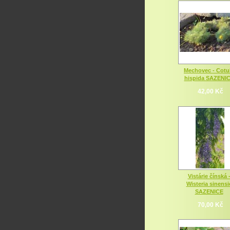
Mechovec - Cotu
hispida SAZENI
42,00 Kč
Vistárie čínská 
Wisteria sinensi
SAZENICE
70,00 Kč