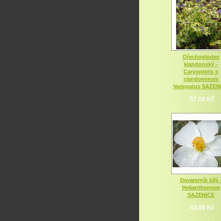
Ořechoplodec
klandonský -
Caryopteris x
clandonensis
Variegatus SAZEN
57,00 Kč
Devaterník bílý 
Helianthemum
SAZENICE
42,00 Kč