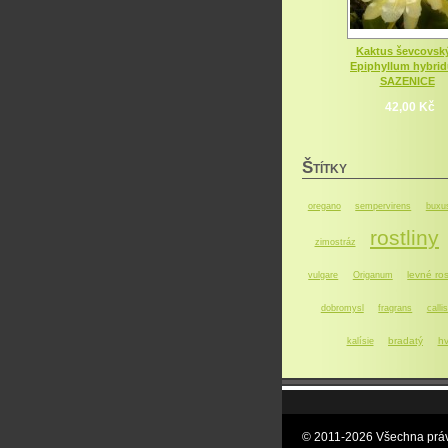
Kaktus ševcovský
Epiphyllum hybri
SAZENICE
42,00 Kč
Š
TÍTKY
oregano
sempervirens
buxu
rostliny
zimostráz
levné ros
vulgare
Origanum
dobromysl
fragrans
callis
bradatý
hv
kalísie
© 2011-2026 Všechna práv