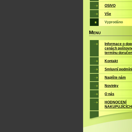
OSIVO
Vše
Vyprodáno
M
ENU
Informace o dop
cenách poštovn
termínu doručen
Kontakt
Smluvní podmín
Napište nám
Novinky
O nás
HODNOCENÍ
NAKUPUJÍCÍCH