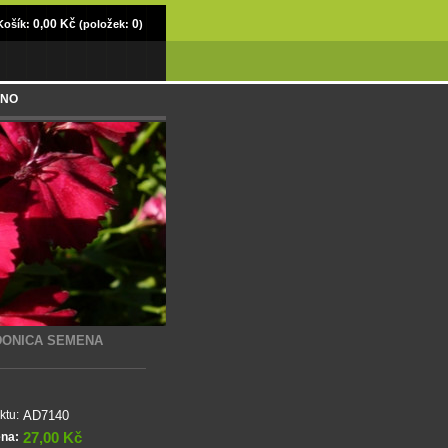
0,00 Kč
0
Košík:
(položek:
)
ÁNO
DONICA SEMENA
AD7140
ktu:
27,00 Kč
ena: