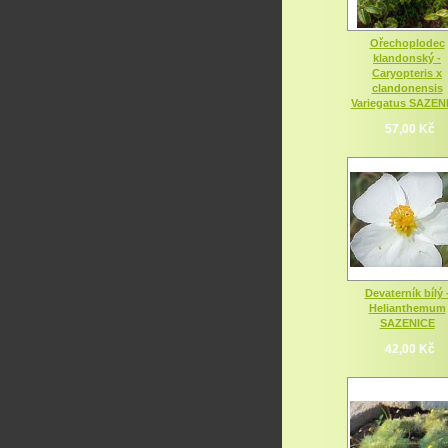
Ořechoplodec
klandonský -
Caryopteris x
clandonensis
Variegatus SAZEN
57,00 Kč
Devaterník bílý 
Helianthemum
SAZENICE
42,00 Kč