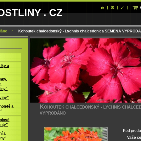
STLINY . CZ
dáno
Kohoutek chalcedonský - Lychnis chalcedonica SEMENA VYPROD
lky a
nky,
a
liny"
viny"
K
oleté a
OHOUTEK CHALCEDONSKÝ - LYCHNIS CHALCE
y"
VYPRODÁNO
ojové
enty"
Kód produ
í a
Vaše c
iny"