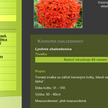
Počet 
skla
ravě,
ého a
K
OHOUTEK CHALCEDONSKÝ
í
Lychnis chalcedonica
Trvalka
ky
Balení obsahuje 60 semen
Popis:
Trsnatá trvalka se zářivě červenými květy, lidově n
láska”.
Doba květu: VI. - VIII.
Výška: 50 – 80cm
Mrazuvzdornost: plně mrazuvzdorná