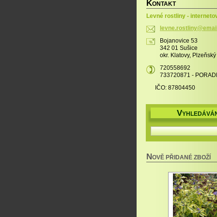
K
ONTAKT
Levné rostliny - interneto
levne.ro
stliny@e
mai
Bojanovice 53
342 01 Sušice
okr. Klatovy, Plzeňský
720558692
733720871 - PORAD
IČO: 87804450
V
YHLEDÁVÁN
N
OVĚ PŘIDANÉ ZBOŽÍ