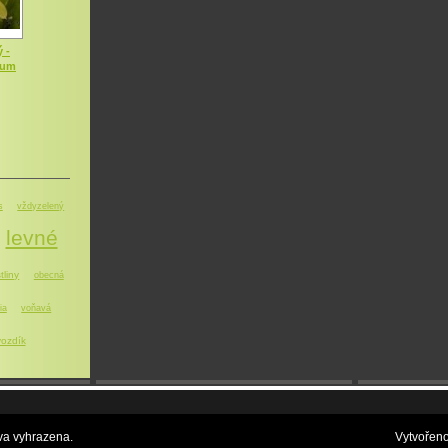
 -
dum
s
vždyzelený
levné
tliny
obecná
ia
voňavá
ozdík
a vyhrazena.
Vytvořen