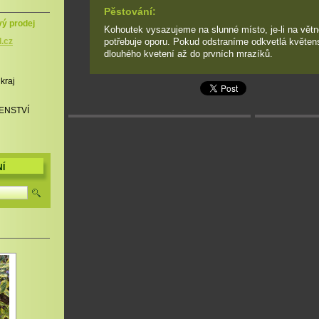
Pěstování:
vý prodej
Kohoutek vysazujeme na slunné místo, je-li na větn
potřebuje oporu. Pokud odstraníme odkvetlá květen
l.cz
dlouhého kvetení až do prvních mrazíků.
 kraj
ENSTVÍ
Í