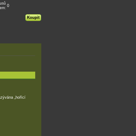
kusů
0
dem:
azývána „hořící