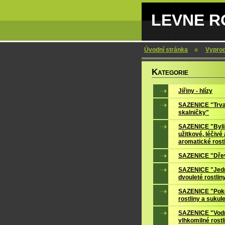
LEVNE RO
Úvodní stránka
Vypro
K
ATEGORIE
Jiřiny - hlízy
SAZENICE "Trva
skalničky"
SAZENICE "Byli
užitkové, léčivé 
aromatické rost
SAZENICE "Dře
SAZENICE "Jedn
dvouleté rostlin
SAZENICE "Pok
rostliny a sukul
SAZENICE "Vodn
vlhkomilné rostl