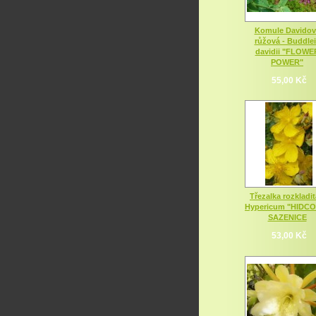
Komule Davidov
růžová - Buddle
davidii "FLOWE
POWER"
55,00 Kč
Třezalka rozkladit
Hypericum "HIDC
SAZENICE
53,00 Kč