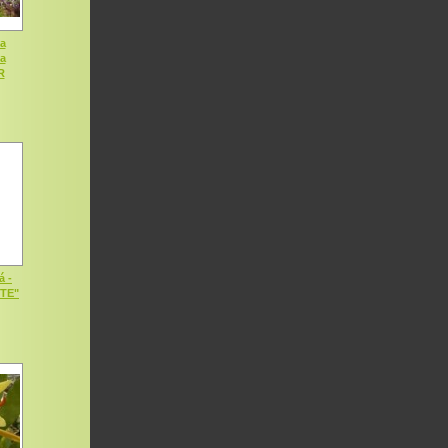
a
ia
R
á -
OTE"