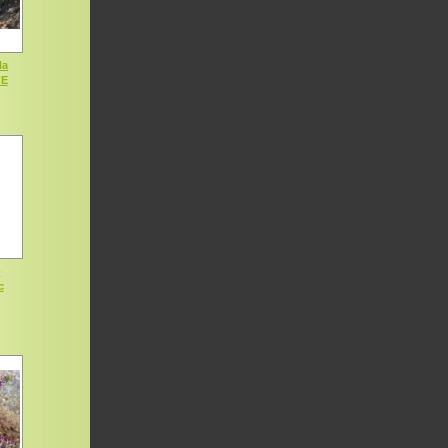
la
CE
-
c