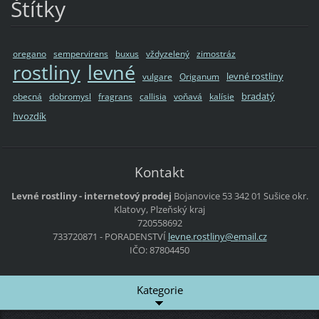
Štítky
oregano
sempervirens
buxus
vždyzelený
zimostráz
rostliny
levné
levné rostliny
vulgare
Origanum
bradatý
obecná
dobromysl
fragrans
callisia
voňavá
kalísie
hvozdík
Kontakt
Levné rostliny - internetový prodej
Bojanovice 53
342 01 Sušice
okr.
Klatovy, Plzeňský kraj
720558692
733720871 - PORADENSTVÍ
levne.ro
stliny@e
mail.cz
IČO: 87804450
Kategorie