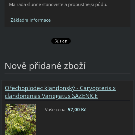
Má ráda slunné stanoviště a propustnější půdu.
Základní informace
Nově přidané zboží
Ořechoplodec klandonský - Caryopteris x
clandonensis Variegatus SAZENICE
Vaše cena:
57,00 Kč