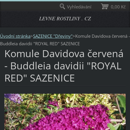
Vyhledávání
0,00 Kč
LEVNE ROSTLINY . CZ
Úvodní stránka
>
SAZENICE "Dřeviny"
>
Komule Davidova červená -
Buddleia davidii "ROYAL RED" SAZENICE
Komule Davidova červená
- Buddleia davidii "ROYAL
RED" SAZENICE