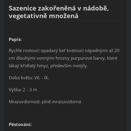
Sazenice zakořeněná v nádobě,
vegetativně množená
Popis:
Rychle rostoucí opadavý keř kvetoucí nápadnými až 20
cm dlouhými vonnými hrozny purpurové barvy, které
lákají křídlatý hmyz, především motýly.
Doba květu: VII. - IX.
Výška: 2 - 3 m
Mrazuvdornost: plně mrazuvzdorná
Pěstování: