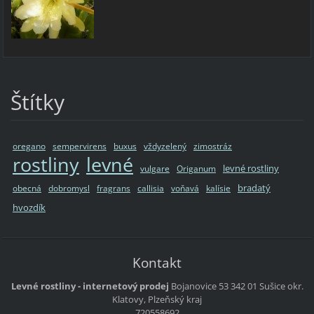
Štítky
oregano
sempervirens
buxus
vždyzelený
zimostráz
rostliny
levné
levné rostliny
vulgare
Origanum
bradatý
obecná
dobromysl
fragrans
callisia
voňavá
kalísie
hvozdík
Kontakt
Levné rostliny - internetový prodej
Bojanovice 53
342 01 Sušice
okr.
Klatovy, Plzeňský kraj
720558692