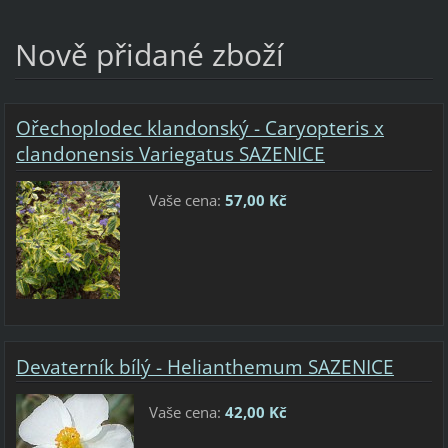
Nově přidané zboží
Ořechoplodec klandonský - Caryopteris x
clandonensis Variegatus SAZENICE
Vaše cena:
57,00 Kč
Devaterník bílý - Helianthemum SAZENICE
Vaše cena:
42,00 Kč