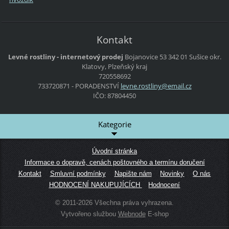
Kontakt
Levné rostliny - internetový prodej
Bojanovice 53
342 01 Sušice
okr.
Klatovy, Plzeňský kraj
720558692
733720871 - PORADENSTVÍ
levne.ro
stliny@e
mail.cz
IČO: 87804450
Kategorie
Úvodní stránka
Informace o dopravě, cenách poštovného a termínu doručení
Kontakt
Smluvní podmínky
Napište nám
Novinky
O nás
HODNOCENÍ NAKUPUJÍCÍCH
Hodnocení
© 2011-2026 Všechna práva vyhrazena.
Vytvořeno službou
Webnode
E-shop