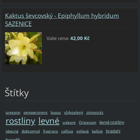
Kaktus ševcovský - Epiphyllum hybridum
SAZENICE
Vaše cena:
42,00 Kč
Štítky
oregano
sempervirens
buxus
vždyzelený
zimostráz
rostliny
levné
levné rostliny
vulgare
Origanum
bradatý
obecná
dobromysl
fragrans
callisia
voňavá
kalísie
hvozdík