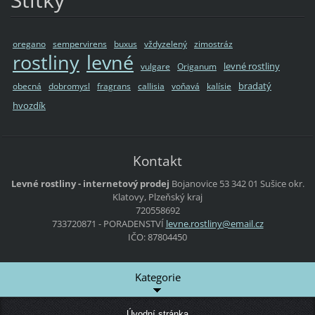
oregano
sempervirens
buxus
vždyzelený
zimostráz
rostliny
levné
levné rostliny
vulgare
Origanum
bradatý
obecná
dobromysl
fragrans
callisia
voňavá
kalísie
hvozdík
Kontakt
Levné rostliny - internetový prodej
Bojanovice 53
342 01 Sušice
okr.
Klatovy, Plzeňský kraj
720558692
733720871 - PORADENSTVÍ
levne.ro
stliny@e
mail.cz
IČO: 87804450
Kategorie
Úvodní stránka