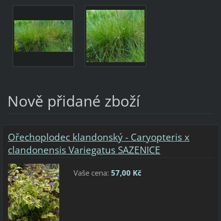
Nově přidané zboží
Ořechoplodec klandonský - Caryopteris x
clandonensis Variegatus SAZENICE
Vaše cena:
57,00 Kč