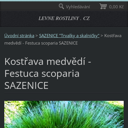
Vyhledávání
0,00 Kč
LEVNE ROSTLINY . CZ
Úvodní stránka
>
SAZENICE "Trvalky a skalničky"
>
Kostřava
medvědí - Festuca scoparia SAZENICE
Kostřava medvědí -
Festuca scoparia
SAZENICE