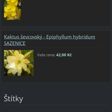
Kaktus ševcovský - Epiphyllum hybridum
SAZENICE
Vaše cena:
42,00 Kč
Štítky