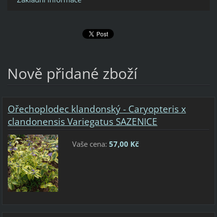
Nově přidané zboží
Ořechoplodec klandonský - Caryopteris x
clandonensis Variegatus SAZENICE
Vaše cena:
57,00 Kč