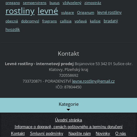
oregano
sempervirens
buxus
vždyzelený
zimostráz
rostliny
levné
levné rostliny
vulgare
Origanum
bradatý
obecná
dobromysl
fragrans
callisia
voňavá
kalísie
hvozdík
Kontakt
Levné rostliny - internetový prodej
Bojanovice 53
342 01 Sušice
okr.
Klatovy, Plzeňský kraj
720558692
733720871 - PORADENSTVÍ
levne.ro
stliny@e
mail.cz
IČO: 87804450
Kategorie
Úvodní stránka
Informace o dopravě, cenách poštovného a termínu doručení
Kontakt
Smluvní podmínky
Napište nám
Novinky
O nás