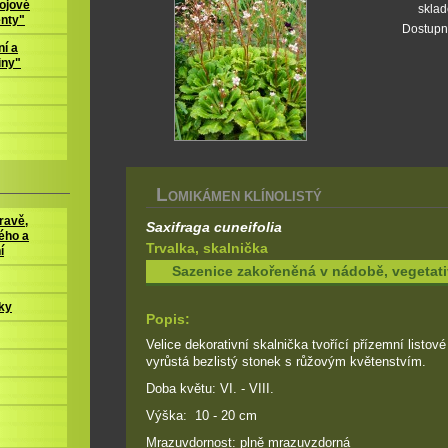
ojové
skla
enty"
Dostupn
í a
iny"
L
OMIKÁMEN KLÍNOLISTÝ
ravě,
Saxifraga cuneifolia
ého a
Trvalka, skalnička
í
Sazenice zakořeněná v nádobě, vegeta
ky
Popis:
Velice dekorativní skalnička tvořící přízemní listové
vyrůstá bezlistý stonek s růžovým květenstvím.
Doba květu: VI. - VIII.
Výška: 10 - 20 cm
Mrazuvdornost: plně mrazuvzdorná