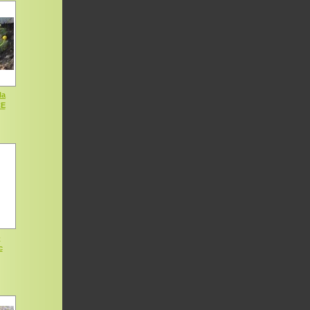
la
CE
-
c