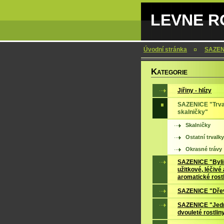
LEVNE RO
Úvodní stránka
SAZENI
K
ATEGORIE
Jiřiny - hlízy
SAZENICE "Trva
skalničky"
Skalničky
Ostatní trvalky
Okrasné trávy
SAZENICE "Byli
užitkové, léčivé 
aromatické rost
SAZENICE "Dře
SAZENICE "Jedn
dvouleté rostlin