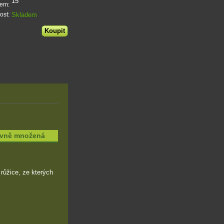
15
dem:
Skladem
ost:
tivně množená
 růžice, ze kterých