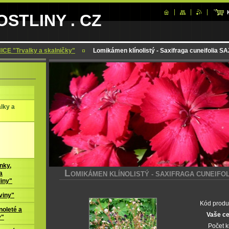
STLINY . CZ
CE "Trvalky a skalničky"
Lomikámen klínolistý - Saxifraga cuneifolia 
lky a
nky,
L
OMIKÁMEN KLÍNOLISTÝ - SAXIFRAGA CUNEIFOL
a
liny"
viny"
Kód produ
oleté a
Vaše c
y"
Počet 