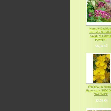
Komule Davidov
růžová - Buddle
davidii "FLOWE
POWER"
55,00 Kč
Třezalka rozkladit
Hypericum "HIDC
SAZENICE
53,00 Kč