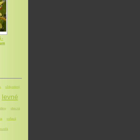
 -
dum
s
vždyzelený
levné
tliny
obecná
ia
voňavá
ozdík