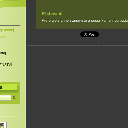
Pěstování:
Preferuje slunné stanoviště a sušší kamenitou půdu
vý prodej
l.cz
 kraj
ENSTVÍ
Í