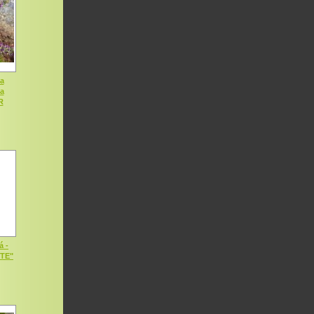
a
ia
R
á -
OTE"