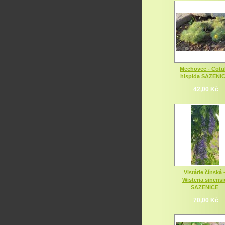
Mechovec - Cotu
hispida SAZENI
42,00 Kč
Vistárie čínská 
Wisteria sinensi
SAZENICE
70,00 Kč