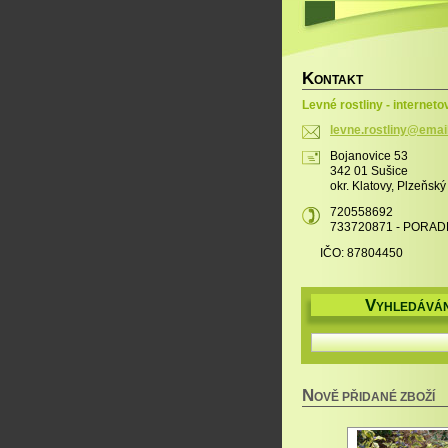
K
ONTAKT
Levné rostliny - interneto
levne.ro
stliny@e
mai
Bojanovice 53
342 01 Sušice
okr. Klatovy, Plzeňský
720558692
733720871 - PORAD
IČO: 87804450
V
YHLEDÁVÁN
N
OVĚ PŘIDANÉ ZBOŽÍ