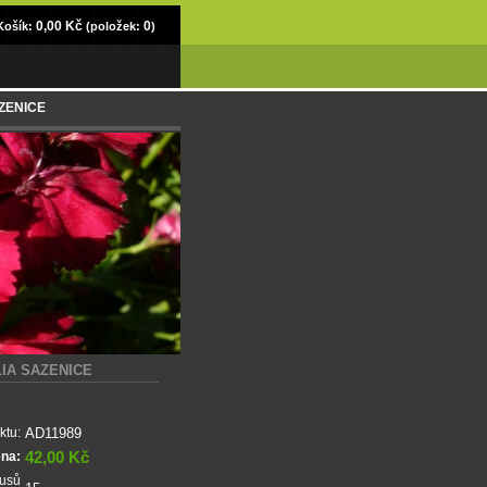
0,00 Kč
0
Košík:
(položek:
)
SAZENICE
IA SAZENICE
AD11989
ktu:
42,00 Kč
ena:
kusů