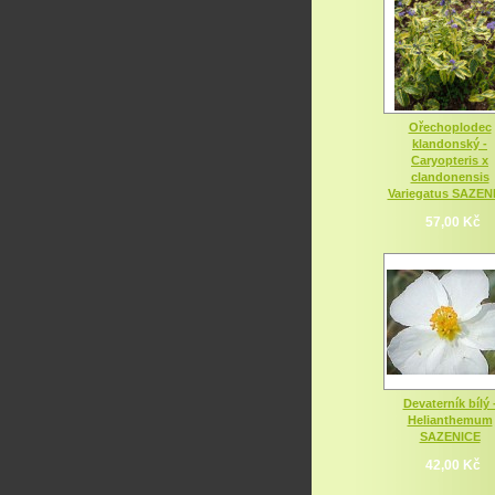
Ořechoplodec
klandonský -
Caryopteris x
clandonensis
Variegatus SAZEN
57,00 Kč
Devaterník bílý 
Helianthemum
SAZENICE
42,00 Kč