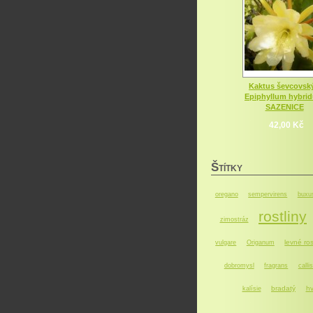
Kaktus ševcovský
Epiphyllum hybri
SAZENICE
42,00 Kč
Š
TÍTKY
oregano
sempervirens
buxu
rostliny
zimostráz
levné ros
vulgare
Origanum
dobromysl
fragrans
callis
bradatý
hv
kalísie