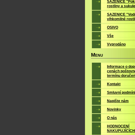
SAZENICE "Pok
rostliny a sukul
SAZENICE "Vodn
vlhkomilné rostl
OSIVO
Vše
Vyprodáno
M
ENU
Informace o dop
cenách poštovn
termínu doručen
Kontakt
Smluvní podmín
Napište nám
Novinky
O nás
HODNOCENÍ
NAKUPUJÍCÍCH