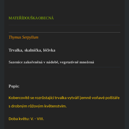
MATEŘÍDOUŠKA OBECNÁ
Thymus Serpyllum
Trvalka, skalnička, léčivka
Sazenice zakořeněná v nádobě, vegetativně množená
Popis:
Kobercovitě se rozrůstající trvalka vytváří jemně voňavé polštáře
s drobným růžovým květenstvím.
Doba květu: V. - VIII.