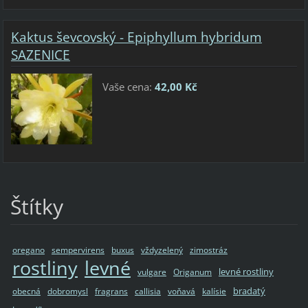
Kaktus ševcovský - Epiphyllum hybridum
SAZENICE
Vaše cena:
42,00 Kč
Štítky
oregano
sempervirens
buxus
vždyzelený
zimostráz
rostliny
levné
levné rostliny
vulgare
Origanum
bradatý
obecná
dobromysl
fragrans
callisia
voňavá
kalísie