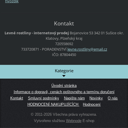
hvozdík
Kontakt
Levné rostliny - internetový prodej
Bojanovice 53
342 01 Sušice
okr.
Klatovy, Plzeňský kraj
720558692
733720871 - PORADENSTVÍ
levne.ro
stliny@e
mail.cz
IČO: 87804450
Kategorie
Úvodní stránka
Informace o dopravě, cenách poštovného a termínu doručení
Kontakt
Smluvní podmínky
Napište nám
Novinky
O nás
HODNOCENÍ NAKUPUJÍCÍCH
Hodnocení
© 2011-2026 Všechna práva vyhrazena.
Vytvořeno službou
Webnode
E-shop