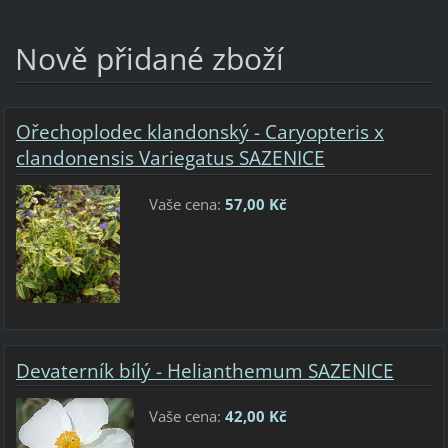
Nově přidané zboží
Ořechoplodec klandonský - Caryopteris x
clandonensis Variegatus SAZENICE
Vaše cena:
57,00 Kč
Devaterník bílý - Helianthemum SAZENICE
Vaše cena:
42,00 Kč