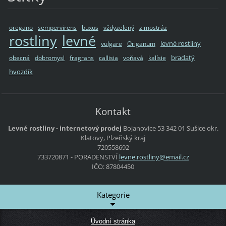
oregano
sempervirens
buxus
vždyzelený
zimostráz
rostliny
levné
levné rostliny
vulgare
Origanum
bradatý
obecná
dobromysl
fragrans
callisia
voňavá
kalísie
hvozdík
Kontakt
Levné rostliny - internetový prodej
Bojanovice 53
342 01 Sušice
okr.
Klatovy, Plzeňský kraj
720558692
733720871 - PORADENSTVÍ
levne.ro
stliny@e
mail.cz
IČO: 87804450
Kategorie
Úvodní stránka