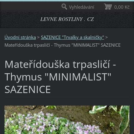
Vyhledávání
0,00 Kč
LEVNE ROSTLINY . CZ
Úvodní stránka
>
SAZENICE "Trvalky a skalničky"
>
Mateřídouška trpasličí - Thymus "MINIMALIST" SAZENICE
Mateřídouška trpasličí -
Thymus "MINIMALIST"
SAZENICE