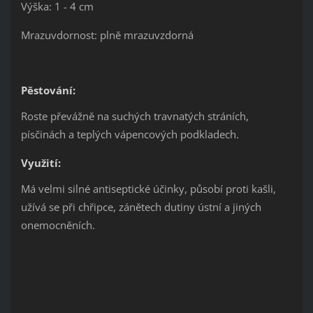
Výška: 1 - 4 cm
Mrazuvdornost: plně mrazuvzdorná
Pěstování:
Roste převážně na suchých travnatých stráních,
písčinách a teplých vápencových podkladech.
Využití:
Má velmi silné antiseptické účinky, působí proti kašli,
užívá se při chřipce, zánětech dutiny ústní a jiných
onemocněních.