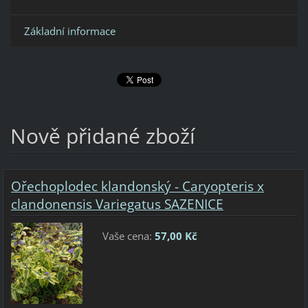
Základní informace
Nově přidané zboží
Ořechoplodec klandonský - Caryopteris x
clandonensis Variegatus SAZENICE
Vaše cena:
57,00 Kč