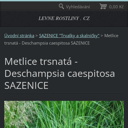
Vyhledávání
0,00 Kč
LEVNE ROSTLINY . CZ
Úvodní stránka
>
SAZENICE "Trvalky a skalničky"
>
Metlice
trsnatá - Deschampsia caespitosa SAZENICE
Metlice trsnatá -
Deschampsia caespitosa
SAZENICE