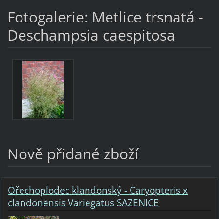
Fotogalerie: Metlice trsnatá -
Deschampsia caespitosa
Nově přidané zboží
Ořechoplodec klandonský - Caryopteris x
clandonensis Variegatus SAZENICE