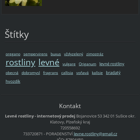
Štítky
oregano
sempervirens
buxus
vždyzelený
zimostráz
rostliny
levné
levné rostliny
vulgare
Origanum
bradatý
obecná
dobromysl
fragrans
callisia
voňavá
kalísie
hvozdík
Kontakt
Levné rostliny - internetový prodej
Bojanovice 53
342 01 Sušice
okr.
Klatovy, Plzeňský kraj
720558692
733720871 - PORADENSTVÍ
levne.ro
stliny@e
mail.cz
IČO: 87804450