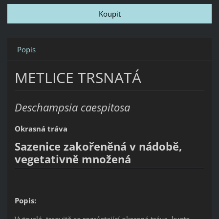
Popis
METLICE TRSNATÁ
Deschampsia caespitosa
Okrasná tráva
Sazenice zakořeněná v nádobě,
vegetativně množená
Popis:
Vytrvalá, trsovitě se rozrůstající okrasná tráva, kvete