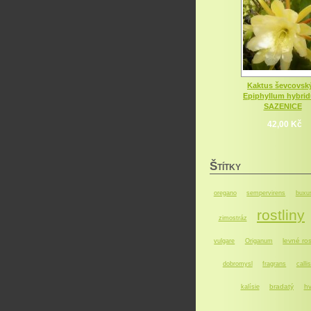
Kaktus ševcovský
Epiphyllum hybri
SAZENICE
42,00 Kč
Š
TÍTKY
oregano
sempervirens
buxu
rostliny
zimostráz
levné ros
vulgare
Origanum
dobromysl
fragrans
callis
bradatý
hv
kalísie