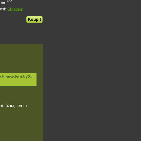
50
dem:
Skladem
ost:
ně množená (2-
í růžici, kvete