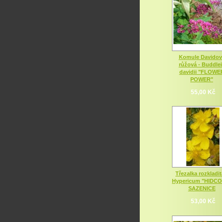
Komule Davidov
růžová - Buddle
davidii "FLOWE
POWER"
55,00 Kč
Třezalka rozkladit
Hypericum "HIDC
SAZENICE
53,00 Kč