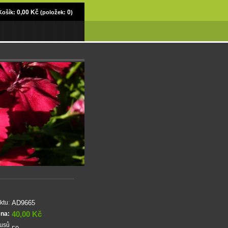
0,00 Kč
0
Košík:
(položek:
)
AD9665
ktu:
40,00 Kč
ena:
kusů