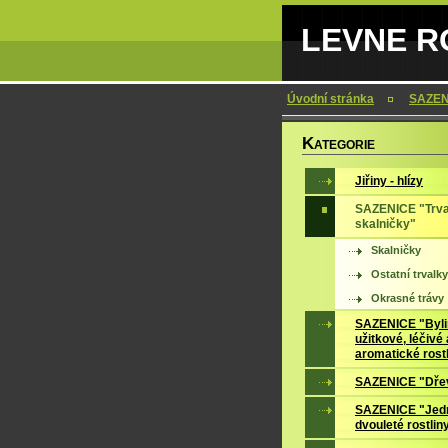
LEVNE RO
Úvodní stránka
SAZENI
K
ATEGORIE
Jiřiny - hlízy
SAZENICE "Trva
skalničky"
Skalničky
Ostatní trvalky
Okrasné trávy
SAZENICE "Byli
užitkové, léčivé 
aromatické rost
SAZENICE "Dře
SAZENICE "Jedn
dvouleté rostlin