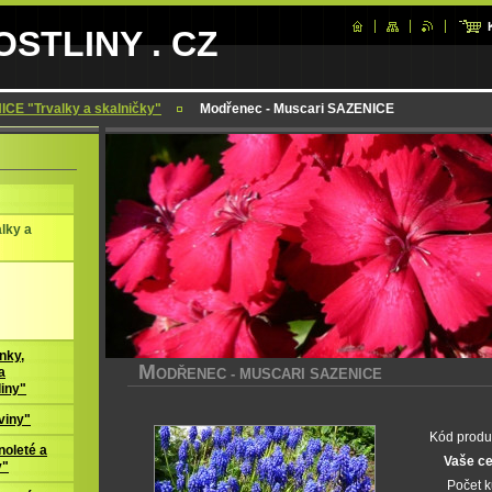
STLINY . CZ
CE "Trvalky a skalničky"
Modřenec - Muscari SAZENICE
lky a
nky,
M
ODŘENEC - MUSCARI SAZENICE
a
liny"
viny"
Kód produ
oleté a
Vaše c
y"
Počet 