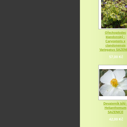
Ořechoplodec
klandonský -
Caryopteris x
clandonensis
Variegatus SAZEN
57,00 Kč
Devaterník bílý 
Helianthemum
SAZENICE
42,00 Kč