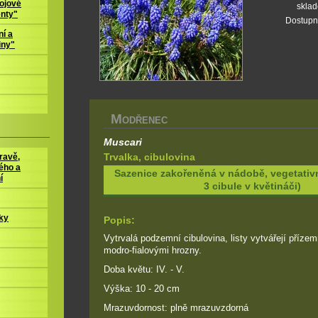
ojové
skla
enty"
Dostupn
í a
iny"
M
ODŘENEC
Muscari
Trvalka, cibulovina
ravě,
ého a
Sazenice zakořeněná v nádobě, vegetativ
í
3 cibule v květináči)
ky
Popis:
Vytrvalá podzemní cibulovina, listy vytvářejí přízemn
modro-fialovými hrozny.
Doba květu: IV. - V.
Výška: 10 - 20 cm
Mrazuvdornost: plně mrazuvzdorná