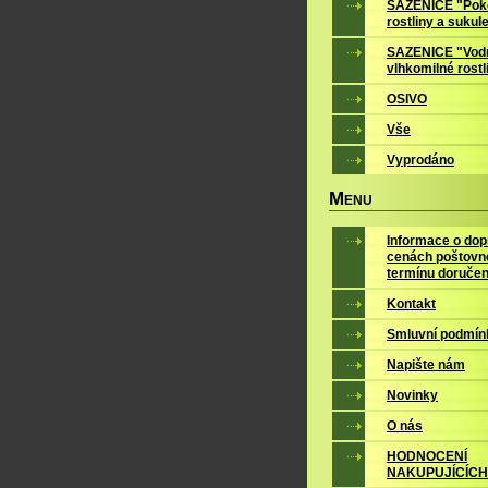
SAZENICE "Pok
rostliny a sukul
SAZENICE "Vodn
vlhkomilné rostl
OSIVO
Vše
Vyprodáno
M
ENU
Informace o dop
cenách poštovn
termínu doručen
Kontakt
Smluvní podmín
Napište nám
Novinky
O nás
HODNOCENÍ
NAKUPUJÍCÍCH