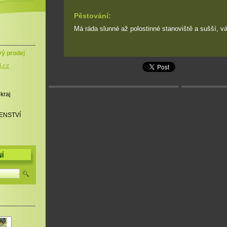
Pěstování:
Má ráda slunné až polostinné stanoviště a sušší, v
vý prodej
l.cz
 kraj
ENSTVÍ
Í