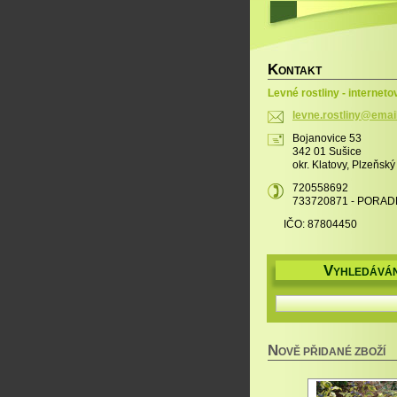
K
ONTAKT
Levné rostliny - interneto
levne.ro
stliny@e
mai
Bojanovice 53
342 01 Sušice
okr. Klatovy, Plzeňský
720558692
733720871 - PORAD
IČO: 87804450
V
YHLEDÁVÁN
N
OVĚ PŘIDANÉ ZBOŽÍ