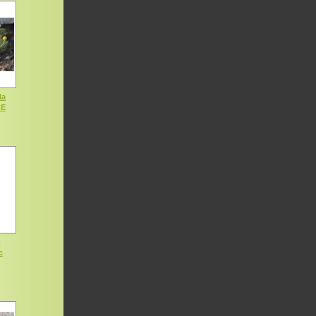
la
CE
-
c