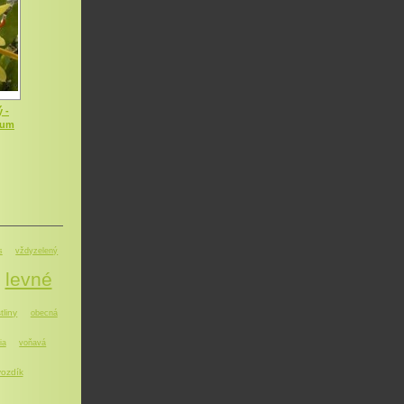
 -
dum
s
vždyzelený
levné
tliny
obecná
ia
voňavá
ozdík