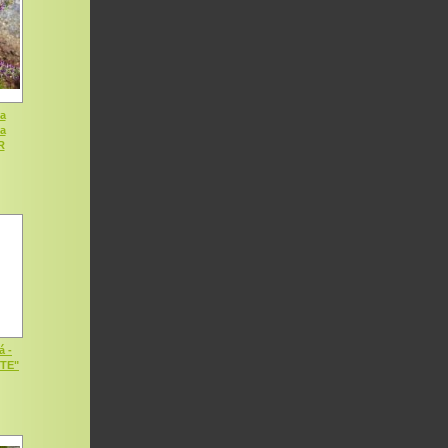
a
ia
R
á -
OTE"