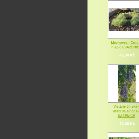
Mechovec - Cotu
hispida SAZENI
42,00 Kč
Vistárie čínská 
Wisteria sinensi
SAZENICE
70,00 Kč