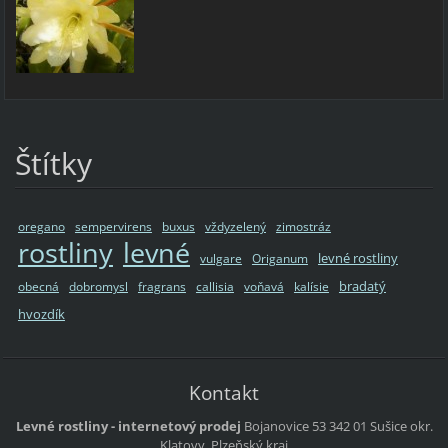
Štítky
oregano
sempervirens
buxus
vždyzelený
zimostráz
rostliny
levné
levné rostliny
vulgare
Origanum
bradatý
obecná
dobromysl
fragrans
callisia
voňavá
kalísie
hvozdík
Kontakt
Levné rostliny - internetový prodej
Bojanovice 53
342 01 Sušice
okr.
Klatovy, Plzeňský kraj