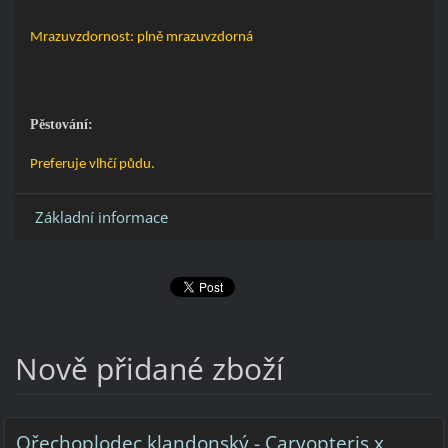
Mrazuvzdornost: plně mrazuvzdorná
Pěstování:
Preferuje vlhčí půdu.
Základní informace
Nově přidané zboží
Ořechoplodec klandonský - Caryopteris x