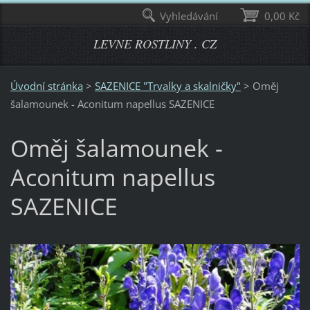
Vyhledávání
0,00 Kč
LEVNE ROSTLINY . CZ
Úvodní stránka
>
SAZENICE "Trvalky a skalničky"
>
Oměj
šalamounek - Aconitum napellus SAZENICE
Oměj šalamounek -
Aconitum napellus
SAZENICE