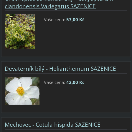
clandonensis Variegatus SAZENICE
Vaše cena:
57,00 Kč
Devaterník bílý - Helianthemum SAZENICE
Vaše cena:
42,00 Kč
Mechovec - Cotula hispida SAZENICE