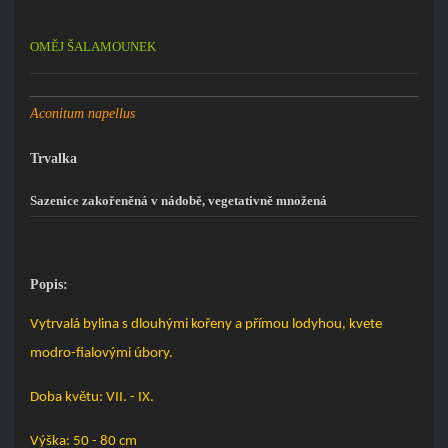
OMĚJ ŠALAMOUNEK
Aconitum napellus
Trvalka
Sazenice zakořeněná v nádobě, vegetativně množená
Popis:
Vytrvalá bylina s dlouhými kořeny a přímou lodyhou, kvete
modro-fialovými úbory.
Doba květu: VII. - IX.
Výška: 50 - 80 cm