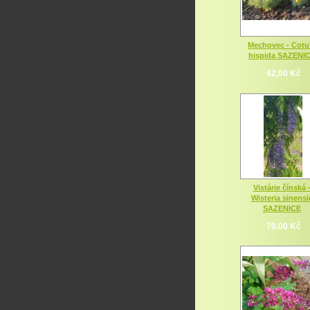
Mechovec - Cotu
hispida SAZENI
42,00 Kč
Vistárie čínská 
Wisteria sinensi
SAZENICE
70,00 Kč