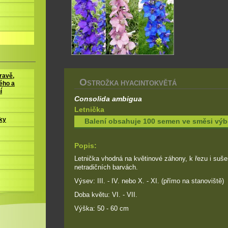
ravě,
O
STROŽKA HYACINTOKVĚTÁ
ého a
í
Consolida ambigua
Letnička
ky
Balení obsahuje 100 semen ve směsi výb
Popis:
Letnička vhodná na květinové záhony, k řezu i sušen
netradičních barvách.
Výsev: III. - IV. nebo X. - XI. (přímo na stanoviště)
Doba květu: VI. - VII.
Výška: 50 - 60 cm