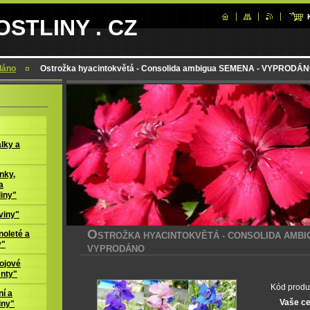
STLINY . CZ
dáno
Ostrožka hyacintokvětá - Consolida ambigua SEMENA - VYPRODÁ
lky a
nky,
a
liny"
viny"
O
oleté a
STROŽKA HYACINTOKVĚTÁ - CONSOLIDA AMBI
y"
VYPRODÁNO
ojové
enty"
Kód produ
í a
Vaše c
iny"