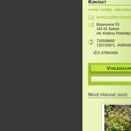
K
ONTAKT
Levné rostliny - interneto
levne.ro
stliny@e
mai
Bojanovice 53
342 01 Sušice
okr. Klatovy, Plzeňský
720558692
733720871 - PORAD
IČO: 87804450
V
YHLEDÁVÁN
N
OVĚ PŘIDANÉ ZBOŽÍ