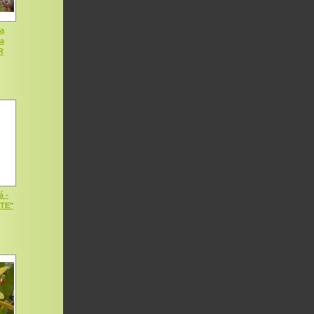
a
ia
R
á -
OTE"