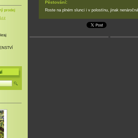
Pěstování:
Roste na plném slunci i v polostínu, jinak nenáročn
vý prodej
l.cz
 kraj
ENSTVÍ
Í