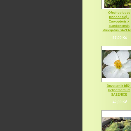
Ořechoplodec
klandonský -
Caryopteris x
clandonensis
Variegatus SAZEN
57,00 Kč
Devaterník bílý 
Helianthemum
SAZENICE
42,00 Kč