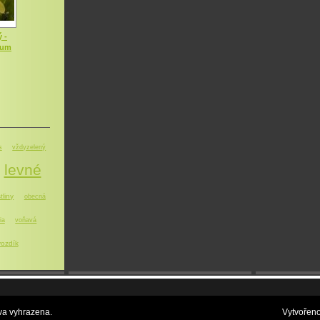
 -
dum
s
vždyzelený
levné
tliny
obecná
ia
voňavá
ozdík
a vyhrazena.
Vytvořen