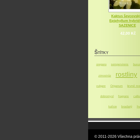
Kaktus ševcovský
Epiphyllum hybri
SAZENICE
42,00 Kč
Š
TÍTKY
oregano
sempervirens
buxu
rostliny
zimostráz
levné ros
vulgare
Origanum
dobromysl
fragrans
callis
bradatý
hv
kalísie
© 2011-2026 Všechna práv