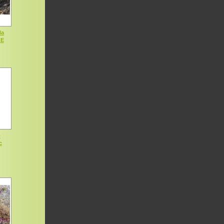
la
CE
-
c