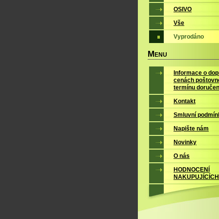
OSIVO
Vše
Vyprodáno
M
ENU
Informace o dop
cenách poštovn
termínu doručen
Kontakt
Smluvní podmín
Napište nám
Novinky
O nás
HODNOCENÍ
NAKUPUJÍCÍCH