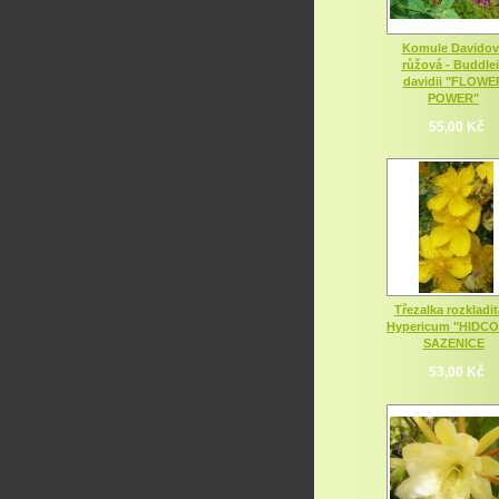
Komule Davidov
růžová - Buddle
davidii "FLOWE
POWER"
55,00 Kč
Třezalka rozkladit
Hypericum "HIDC
SAZENICE
53,00 Kč