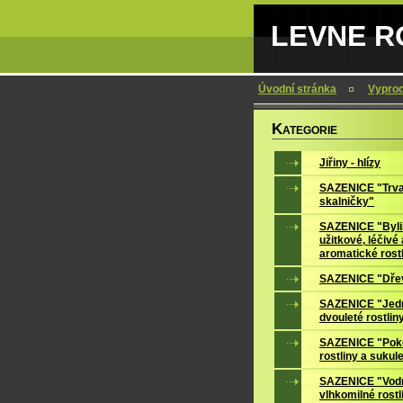
LEVNE RO
Úvodní stránka
Vypro
K
ATEGORIE
Jiřiny - hlízy
SAZENICE "Trva
skalničky"
SAZENICE "Byli
užitkové, léčivé 
aromatické rost
SAZENICE "Dře
SAZENICE "Jedn
dvouleté rostlin
SAZENICE "Pok
rostliny a sukul
SAZENICE "Vodn
vlhkomilné rostl