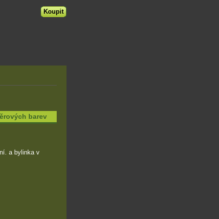
ěrových barev
í. a bylinka v