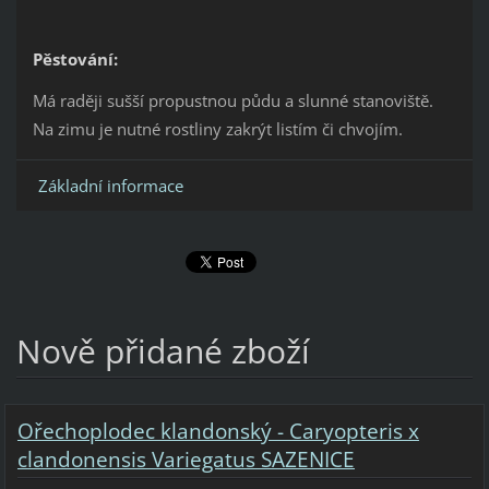
Pěstování:
Má raději sušší propustnou půdu a slunné stanoviště.
Na zimu je nutné rostliny zakrýt listím či chvojím.
Základní informace
Nově přidané zboží
Ořechoplodec klandonský - Caryopteris x
clandonensis Variegatus SAZENICE