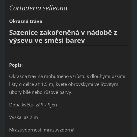
Cortaderia selleona
Okrasná tráva
Sazenice zakořeněná v nádobě z
výsevu ve směsi barev
Popis:
Okrasná travina mohutného vzrůstu s dlouhými užšími
listy o délce až 1,5 m, kvete obrovskými vejířovitými
úbory bílé nebo růžové barvy.
Doba květu: září - říjen
Výška: až 2 m
Mrazuvdornost: mrazuvzdorná