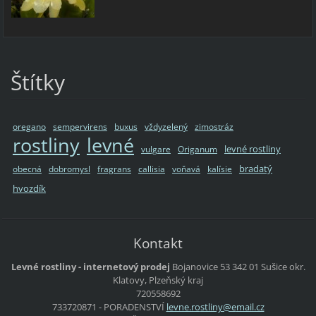
Štítky
oregano
sempervirens
buxus
vždyzelený
zimostráz
rostliny
levné
levné rostliny
vulgare
Origanum
bradatý
obecná
dobromysl
fragrans
callisia
voňavá
kalísie
hvozdík
Kontakt
Levné rostliny - internetový prodej
Bojanovice 53
342 01 Sušice
okr.
Klatovy, Plzeňský kraj
720558692
733720871 - PORADENSTVÍ
levne.ro
stliny@e
mail.cz