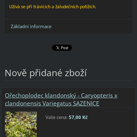
Užívá se při trávicích a žaludečních potížích.
Základní informace
Nově přidané zboží
Ořechoplodec klandonský - Caryopteris x
clandonensis Variegatus SAZENICE
Vaše cena:
57,00 Kč