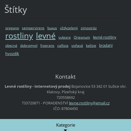
Štítky
oregano
sempervirens
buxus
vždyzelený
zimostráz
rostliny
levné
levné rostliny
vulgare
Origanum
bradatý
obecná
dobromysl
fragrans
callisia
voňavá
kalísie
hvozdík
Kontakt
Levné rostliny - internetový prodej
Bojanovice 53
342 01 Sušice
okr.
Klatovy, Plzeňský kraj
720558692
733720871 - PORADENSTVÍ
levne.ro
stliny@e
mail.cz
IČO: 87804450
Kategorie