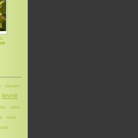
 -
dum
s
vždyzelený
levné
tliny
obecná
ia
voňavá
ozdík