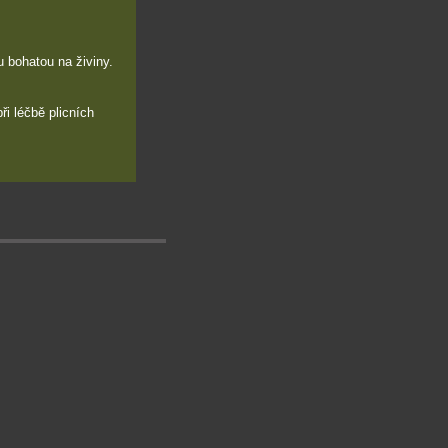
u bohatou na živiny.
ři léčbě plicních