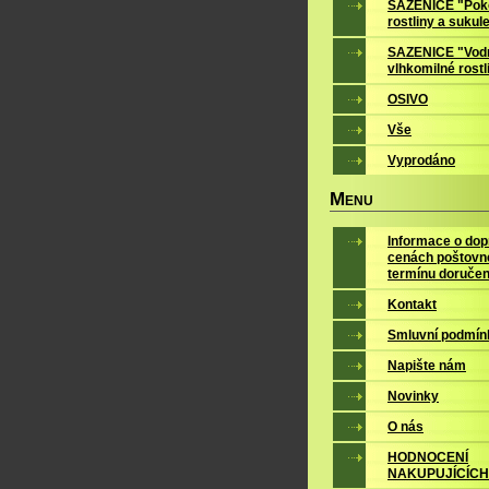
SAZENICE "Pok
rostliny a sukul
SAZENICE "Vodn
vlhkomilné rostl
OSIVO
Vše
Vyprodáno
M
ENU
Informace o dop
cenách poštovn
termínu doručen
Kontakt
Smluvní podmín
Napište nám
Novinky
O nás
HODNOCENÍ
NAKUPUJÍCÍCH