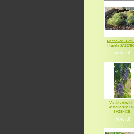
Mechovec - Cotu
hispida SAZENI
42,00 Kč
Vistárie čínská 
Wisteria sinensi
SAZENICE
70,00 Kč