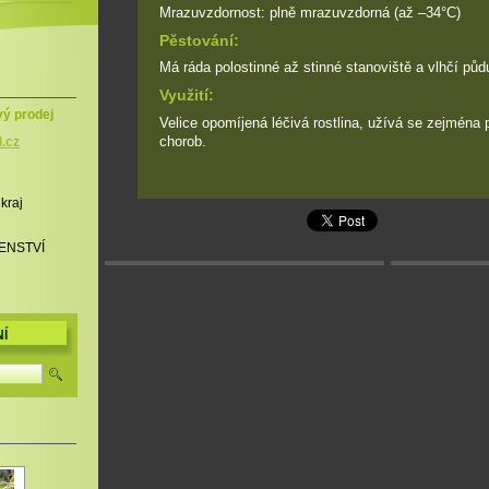
Mrazuvzdornost: plně mrazuvzdorná (až –34°C)
Pěstování:
Má ráda polostinné až stinné stanoviště a vlhčí půd
Využití:
vý prodej
Velice opomíjená léčivá rostlina, užívá se zejména p
chorob.
l.cz
 kraj
ENSTVÍ
Í