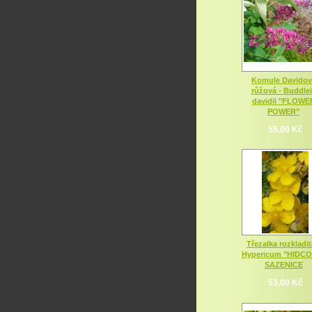
Komule Davidov
růžová - Buddle
davidii "FLOWE
POWER"
55,00 Kč
Třezalka rozkladit
Hypericum "HIDC
SAZENICE
53,00 Kč