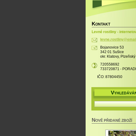
K
ONTAKT
Levné rostliny - interneto
levne.ro
stliny@e
mai
Bojanovice 53
342 01 Sušice
okr. Klatovy, Plzeňský
720558692
733720871 - PORAD
IČO: 87804450
V
YHLEDÁVÁN
N
OVĚ PŘIDANÉ ZBOŽÍ