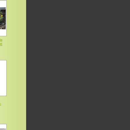
la
CE
-
c