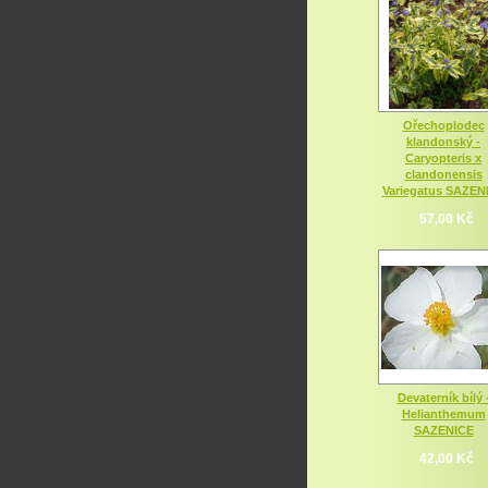
Ořechoplodec
klandonský -
Caryopteris x
clandonensis
Variegatus SAZEN
57,00 Kč
Devaterník bílý 
Helianthemum
SAZENICE
42,00 Kč