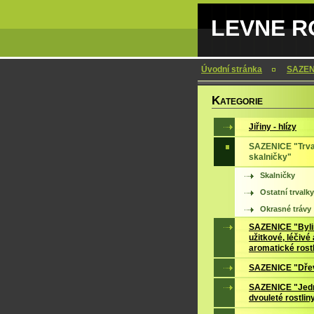
LEVNE RO
Úvodní stránka
SAZENI
K
ATEGORIE
Jiřiny - hlízy
SAZENICE "Trva
skalničky"
Skalničky
Ostatní trvalky
Okrasné trávy
SAZENICE "Byli
užitkové, léčivé 
aromatické rost
SAZENICE "Dře
SAZENICE "Jedn
dvouleté rostlin