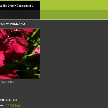
0,00 Kč
0
Košík:
(položek:
)
AZENICE VYPRODÁNO
 SAZENICE
AD7360
ktu:
44,00 Kč
ena: