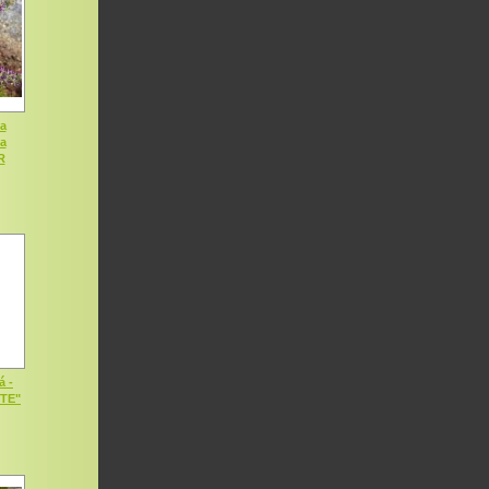
a
ia
R
á -
OTE"