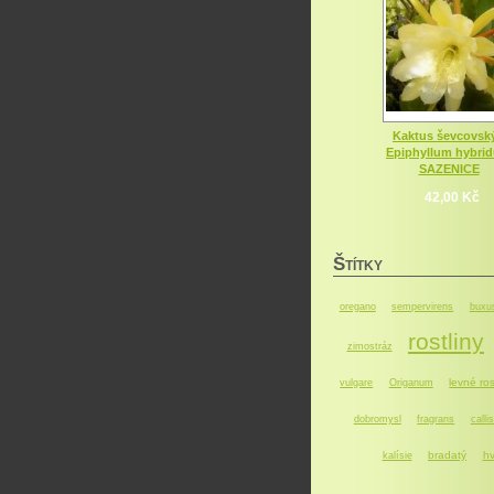
Kaktus ševcovský
Epiphyllum hybri
SAZENICE
42,00 Kč
Š
TÍTKY
oregano
sempervirens
buxu
rostliny
zimostráz
levné ros
vulgare
Origanum
dobromysl
fragrans
callis
bradatý
hv
kalísie