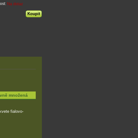
Na dotaz
ost:
tivně množená
kvete fialovo-