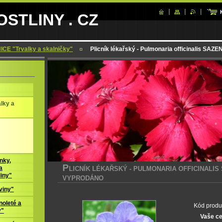
STLINY . CZ
CE "Trvalky a skalničky"
Plicník lékařský - Pulmonaria officinalis S
lky a
nky,
P
LICNÍK LÉKAŘSKÝ - PULMONARIA OFFICINALIS
a
liny"
VYPRODÁNO
viny"
oleté a
Kód produ
y"
Vaše c