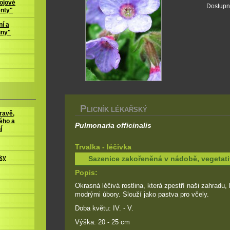
ojové
Dostupn
enty"
í a
iny"
P
LICNÍK LÉKAŘSKÝ
ravě,
ého a
Pulmonaria officinalis
í
Trvalka - léčivka
ky
Sazenice zakořeněná v nádobě, vegeta
Popis:
Okrasná léčivá rostlina, která zpestří naši zahradu, 
modrými úbory. Slouží jako pastva pro včely.
Doba květu: IV. - V.
Výška: 20 - 25 cm