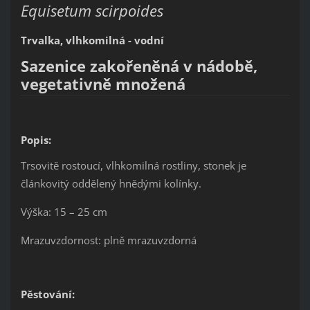
Equisetum scirpoides
Trvalka, vlhkomilná - vodní
Sazenice zakořeněná v nádobě,
vegetativně množená
Popis:
Trsovitě rostoucí, vlhkomilná rostliny, stonek je
článkovitý oddělený hnědými kolínky.
Výška: 15 – 25 cm
Mrazuvzdornost: plně mrazuvzdorná
Pěstování: