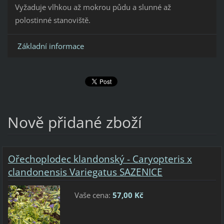
Vyžaduje vlhkou až mokrou půdu a slunné až
polostinné stanoviště.
Základní informace
Nově přidané zboží
Ořechoplodec klandonský - Caryopteris x
clandonensis Variegatus SAZENICE
Vaše cena:
57,00 Kč