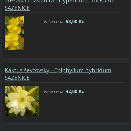
Třezalka rozkladitá - Hypericum "HIDCOTE"
SAZENICE
Vaše cena:
53,00 Kč
Kaktus ševcovský - Epiphyllum hybridum
SAZENICE
Vaše cena:
42,00 Kč