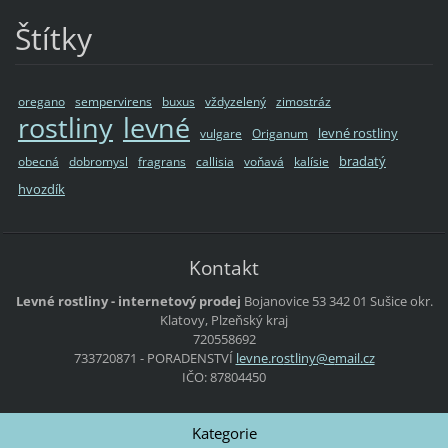
Štítky
oregano
sempervirens
buxus
vždyzelený
zimostráz
rostliny
levné
levné rostliny
vulgare
Origanum
bradatý
obecná
dobromysl
fragrans
callisia
voňavá
kalísie
hvozdík
Kontakt
Levné rostliny - internetový prodej
Bojanovice 53
342 01 Sušice
okr.
Klatovy, Plzeňský kraj
720558692
733720871 - PORADENSTVÍ
levne.ro
stliny@e
mail.cz
IČO: 87804450
Kategorie