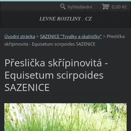
Vyhledávání
0,00 Kč
LEVNE ROSTLINY . CZ
Úvodní stránka
>
SAZENICE "Trvalky a skalničky"
>
Přeslička
skřípinovitá - Equisetum scirpoides SAZENICE
Přeslička skřípinovitá -
Equisetum scirpoides
SAZENICE