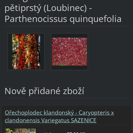
pětiprstý (Loubinec) -
Parthenocissus quinquefolia
Nově přidané zboží
Ořechoplodec klandonský - Caryopteris x
clandonensis Variegatus SAZENICE