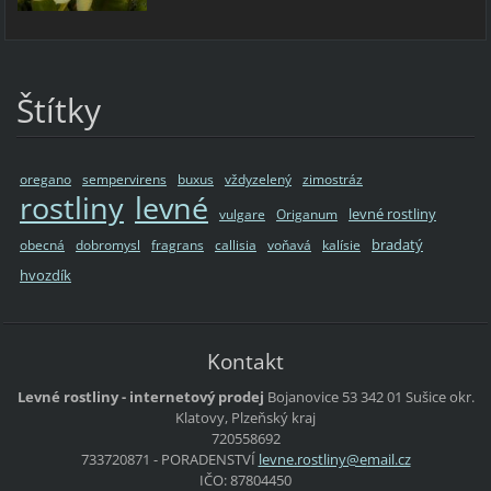
Štítky
oregano
sempervirens
buxus
vždyzelený
zimostráz
rostliny
levné
levné rostliny
vulgare
Origanum
bradatý
obecná
dobromysl
fragrans
callisia
voňavá
kalísie
hvozdík
Kontakt
Levné rostliny - internetový prodej
Bojanovice 53
342 01 Sušice
okr.
Klatovy, Plzeňský kraj
720558692
733720871 - PORADENSTVÍ
levne.ro
stliny@e
mail.cz
IČO: 87804450