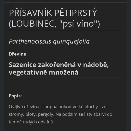
PŘÍSAVNÍK PĚTIPRSTÝ
(LOUBINEC, "psí víno")
Parthenocissus quinquefolia
Dřevina
Sazenice zakořeněná v nádobě,
vegetativně množená
Popis:
Ovíjivá dřevina schopná pokrýt velké plochy - zdi,
stromy, ploty, pergoly. Na podzim se listy zbarví do
temně rudých odstínů.