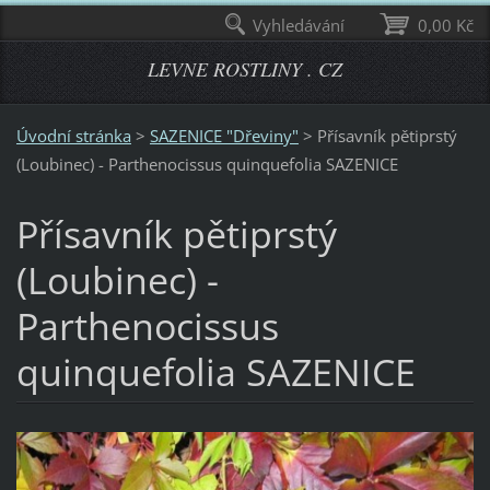
Vyhledávání
0,00 Kč
LEVNE ROSTLINY . CZ
Úvodní stránka
>
SAZENICE "Dřeviny"
>
Přísavník pětiprstý
(Loubinec) - Parthenocissus quinquefolia SAZENICE
Přísavník pětiprstý
(Loubinec) -
Parthenocissus
quinquefolia SAZENICE