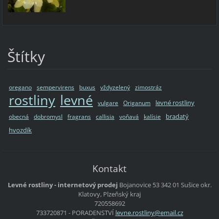
Štítky
oregano
sempervirens
buxus
vždyzelený
zimostráz
rostliny
levné
levné rostliny
vulgare
Origanum
bradatý
obecná
dobromysl
fragrans
callisia
voňavá
kalísie
hvozdík
Kontakt
Levné rostliny - internetový prodej
Bojanovice 53
342 01 Sušice
okr.
Klatovy, Plzeňský kraj
720558692
733720871 - PORADENSTVÍ
levne.ro
stliny@e
mail.cz