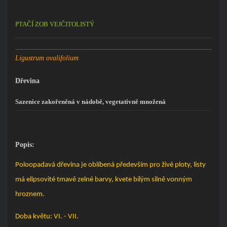
PTAČÍ ZOB VEJČITOLISTÝ
Ligustrum ovalifolium
Dřevina
Sazenice zakořeněná v nádobě, vegetativně množená
Popis:
Poloopadavá dřevina je oblíbená především pro živé ploty, listy
má elipsovité tmavě zelné barvy, kvete bílým silně vonným
hroznem.
Doba květu: VI. - VII.