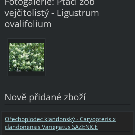
Fotogalerie: Ptačí zob
vejčitolistý - Ligustrum
ovalifolium
Nově přidané zboží
Ořechoplodec klandonský - Caryopteris x
clandonensis Variegatus SAZENICE