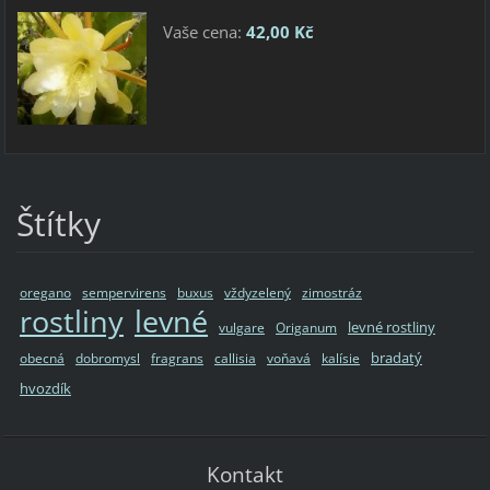
Vaše cena:
42,00 Kč
Štítky
oregano
sempervirens
buxus
vždyzelený
zimostráz
rostliny
levné
levné rostliny
vulgare
Origanum
bradatý
obecná
dobromysl
fragrans
callisia
voňavá
kalísie
hvozdík
Kontakt