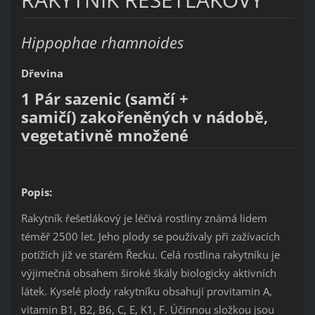
Hippophae rhamnoides
Dřevina
1 Pár sazenic (samčí +
samičí) zakořeněných v nádobě,
vegetativně množené
Popis:
Rakytník řešetlákový je léčivá rostliny známá lidem
téměř 2500 let. Jeho plody se používaly při zažívacích
potížích již ve starém Řecku. Celá rostlina rakytníku je
výjimečná obsahem široké škály biologicky aktivních
látek. Kyselé plody rakytníku obsahují provitamin A,
vitamin B1, B2, B6, C, E, K1, F. Účinnou složkou jsou