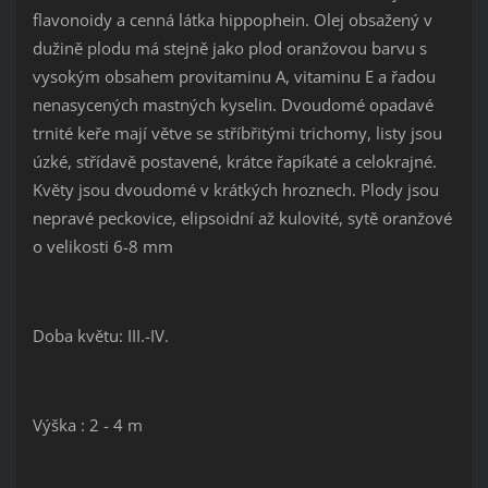
flavonoidy a cenná látka hippophein. Olej obsažený v
dužině plodu má stejně jako plod oranžovou barvu s
vysokým obsahem provitaminu A, vitaminu E a řadou
nenasycených mastných kyselin. Dvoudomé opadavé
trnité keře mají větve se stříbřitými trichomy, listy jsou
úzké, střídavě postavené, krátce řapíkaté a celokrajné.
Květy jsou dvoudomé v krátkých hroznech. Plody jsou
nepravé peckovice, elipsoidní až kulovité, sytě oranžové
o velikosti 6-8 mm
Doba květu: III.-IV.
Výška : 2 - 4 m