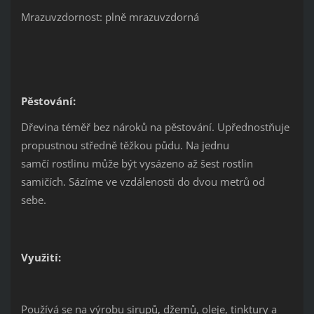
Mrazuvzdornost: plně mrazuvzdorná
Pěstování:
Dřevina téměř bez nároků na pěstování. Upřednostňuje
propustnou středně těžkou půdu. Na jednu
samčí rostlinu může být vysázeno až šest rostlin
samičích. Sázíme ve vzdálenosti do dvou metrů od
sebe.
Využití:
Používá se na výrobu sirupů, džemů, oleje, tinktury a