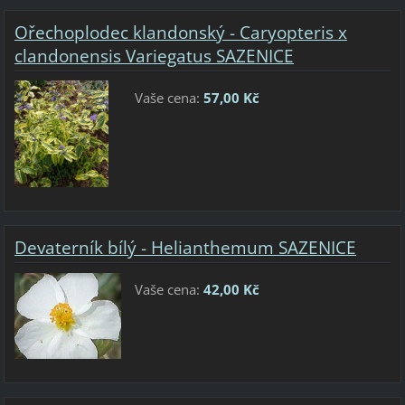
Ořechoplodec klandonský - Caryopteris x
clandonensis Variegatus SAZENICE
Vaše cena:
57,00 Kč
Devaterník bílý - Helianthemum SAZENICE
Vaše cena:
42,00 Kč