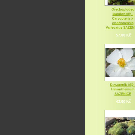
Ořechoplodec
klandonský -
Caryopteris x
clandonensis
Variegatus SAZEN
57,00 Kč
Devaterník bílý 
Helianthemum
SAZENICE
42,00 Kč