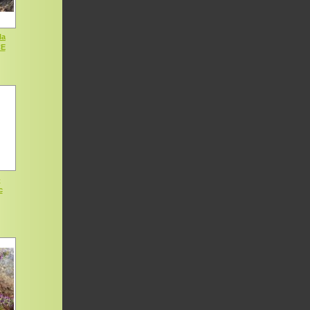
la
CE
-
c