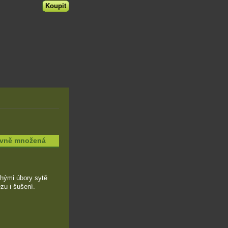
tivně množená
chými úbory sytě
zu i šušení.