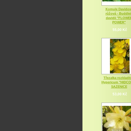
Komule Davidov
růžová - Buddle
davidii "FLOWE
POWER"
55,00 Kč
Třezalka rozkladit
Hypericum "HIDC
SAZENICE
53,00 Kč