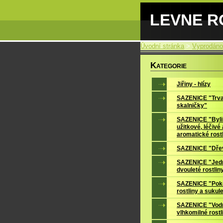
LEVNE RO
Úvodní stránka
>
Vyprodáno
K
ATEGORIE
Jiřiny - hlízy
SAZENICE "Trva
skalničky"
SAZENICE "Byli
užitkové, léčivé 
aromatické rost
SAZENICE "Dře
SAZENICE "Jedn
dvouleté rostlin
SAZENICE "Pok
rostliny a sukul
SAZENICE "Vodn
vlhkomilné rostl