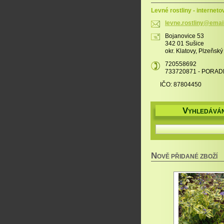
Levné rostliny - interneto
levne.ro
stliny@e
mai
Bojanovice 53
342 01 Sušice
okr. Klatovy, Plzeňský
720558692
733720871 - PORAD
IČO: 87804450
V
YHLEDÁVÁN
N
OVĚ PŘIDANÉ ZBOŽÍ