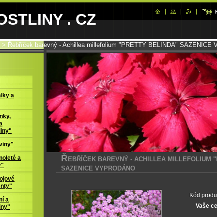
STLINY . CZ
>
Řebříček barevný - Achillea millefolium "PRETTY BELINDA" SAZENI
lky a
nky,
a
liny"
viny"
Ř
oleté a
EBŘÍČEK BAREVNÝ - ACHILLEA MILLEFOLIUM 
y"
SAZENICE VYPRODÁNO
ojové
enty"
Kód produ
í a
Vaše c
iny"