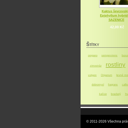
Kaktus ševcovský
Epiphyllum hybri
SAZENICE
42,00 Kč
Š
TÍTKY
oregano
sempervirens
buxu
rostliny
zimostráz
levné ros
vulgare
Origanum
dobromysl
fragrans
callis
bradatý
hv
kalísie
© 2011-2026 Všechna práv