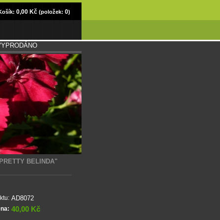
0,00 Kč
0
Košík:
(položek:
)
CE VYPRODÁNO
"PRETTY BELINDA"
AD8072
ktu:
40,00 Kč
ena: