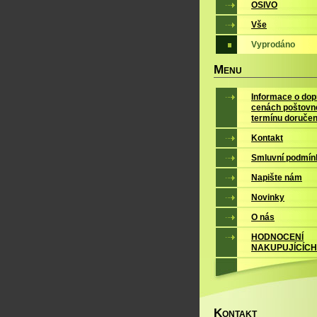
OSIVO
Vše
Vyprodáno
M
ENU
Informace o dop
cenách poštovn
termínu doručen
Kontakt
Smluvní podmín
Napište nám
Novinky
O nás
HODNOCENÍ
NAKUPUJÍCÍCH
K
ONTAKT