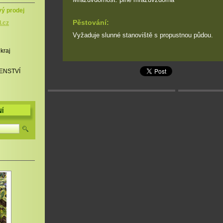
vý prodej
Pěstování:
l.cz
Vyžaduje slunné stanoviště s propustnou půdou.
 kraj
ENSTVÍ
Í