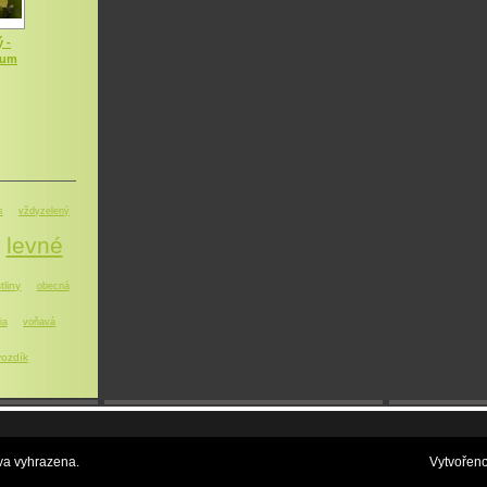
 -
dum
s
vždyzelený
levné
tliny
obecná
ia
voňavá
ozdík
a vyhrazena.
Vytvořen