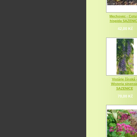
Mechovec - Cotu
hispida SAZENI
42,00 Kč
Vistárie čínská 
Wisteria sinensi
SAZENICE
70,00 Kč