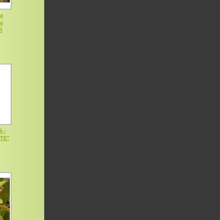
a
ia
R
á -
OTE"