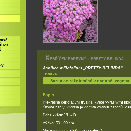
ravě,
ého a
í
Ř
EBŘÍČEK BAREVNÝ – PRETTY BELINDA
ky
Achillea millefolium „PRETTY BELINDA“
Trvalka
Sazenice zakořeněná v nádobě, vegeta
Popis:
Překrásná dekorativní trvalka, kvete výraznými plo
růžové barvy, vhodná je do trvalkových záhonů, k ře
Doba květu: VI. - IX.
Výška: 50 - 60 cm
Mrazuvdornost: plně mrazuvzdorná