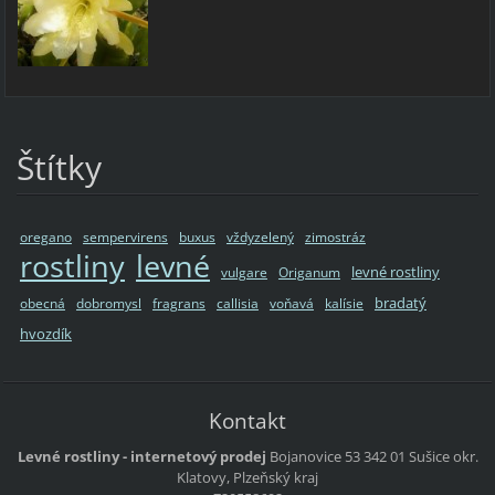
Štítky
oregano
sempervirens
buxus
vždyzelený
zimostráz
rostliny
levné
levné rostliny
vulgare
Origanum
bradatý
obecná
dobromysl
fragrans
callisia
voňavá
kalísie
hvozdík
Kontakt
Levné rostliny - internetový prodej
Bojanovice 53
342 01 Sušice
okr.
Klatovy, Plzeňský kraj