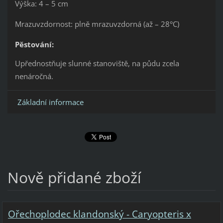
Výška: 4 – 5 cm
Mrazuvzdornost: plně mrazuvzdorná (až – 28°C)
Pěstování:
Upřednostňuje slunné stanoviště, na půdu zcela
nenáročná.
Základní informace
Nově přidané zboží
Ořechoplodec klandonský - Caryopteris x