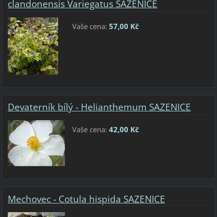
clandonensis Variegatus SAZENICE
Vaše cena:
57,00 Kč
Devaterník bílý - Helianthemum SAZENICE
Vaše cena:
42,00 Kč
Mechovec - Cotula hispida SAZENICE