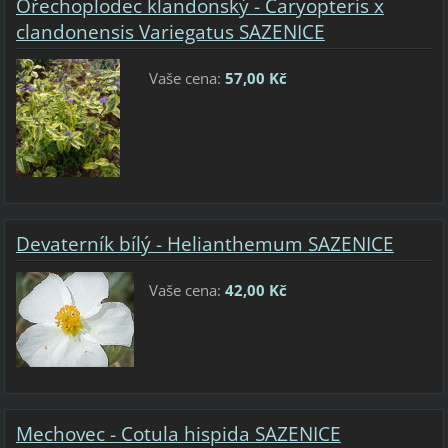
Ořechoplodec klandonský - Caryopteris x
clandonensis Variegatus SAZENICE
Vaše cena:
57,00 Kč
Devaterník bílý - Helianthemum SAZENICE
Vaše cena:
42,00 Kč
Mechovec - Cotula hispida SAZENICE