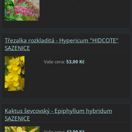
Třezalka rozkladitá - Hypericum "HIDCOTE"
SAZENICE
Vaše cena:
53,00 Kč
Kaktus ševcovský - Epiphyllum hybridum
SAZENICE
Vaše cena:
42,00 Kč