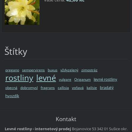
Štítky
oregano
sempervirens
buxus
vždyzelený
zimostráz
rostliny
levné
levné rostliny
vulgare
Origanum
bradatý
obecná
dobromysl
fragrans
callisia
voňavá
kalísie
hvozdík
Kontakt
Levné rostliny - internetový prodej
Bojanovice 53
342 01 Sušice
okr.