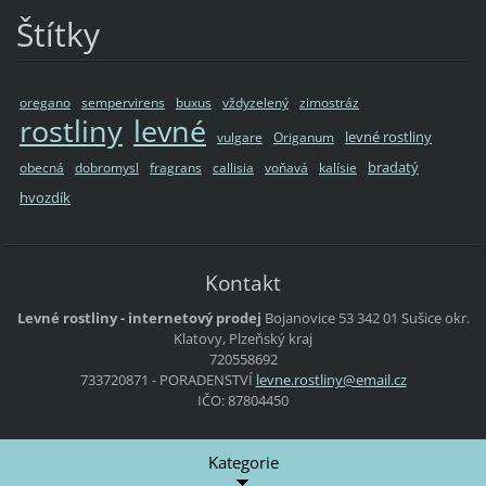
Štítky
oregano
sempervirens
buxus
vždyzelený
zimostráz
rostliny
levné
levné rostliny
vulgare
Origanum
bradatý
obecná
dobromysl
fragrans
callisia
voňavá
kalísie
hvozdík
Kontakt
Levné rostliny - internetový prodej
Bojanovice 53
342 01 Sušice
okr.
Klatovy, Plzeňský kraj
720558692
733720871 - PORADENSTVÍ
levne.ro
stliny@e
mail.cz
IČO: 87804450
Kategorie