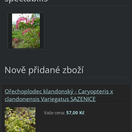
Nově přidané zboží
Ořechoplodec klandonský - Caryopteris x
clandonensis Variegatus SAZENICE
Vaše cena:
57,00 Kč