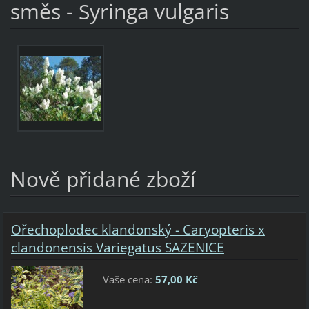
směs - Syringa vulgaris
Nově přidané zboží
Ořechoplodec klandonský - Caryopteris x
clandonensis Variegatus SAZENICE
Vaše cena:
57,00 Kč