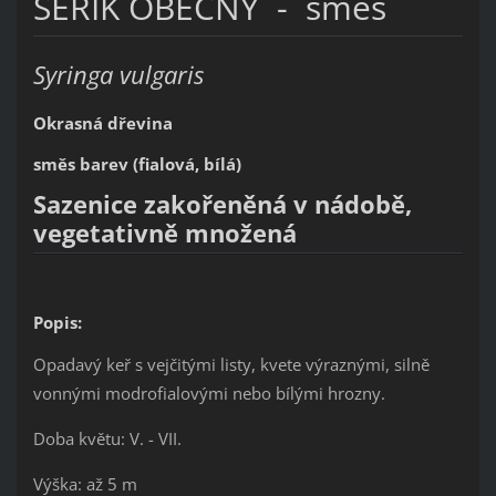
ŠEŘÍK OBECNÝ - směs
Syringa vulgaris
Okrasná dřevina
směs barev (fialová, bílá)
Sazenice zakořeněná v nádobě,
vegetativně množená
Popis:
Opadavý keř s vejčitými listy, kvete výraznými, silně
vonnými modrofialovými nebo bílými hrozny.
Doba květu: V. - VII.
Výška: až 5 m