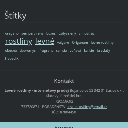
Štítky
oregano
sempervirens
buxus
vždyzelený
zimostráz
rostliny
levné
levné rostliny
vulgare
Origanum
bradatý
obecná
dobromysl
fragrans
callisia
voňavá
kalísie
hvozdík
Kontakt
Levné rostliny - internetový prodej
Bojanovice 53
342 01 Sušice
okr.
Klatovy, Plzeňský kraj
720558692
733720871 - PORADENSTVÍ
levne.ro
stliny@e
mail.cz
IČO: 87804450