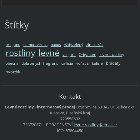
Štítky
oregano
sempervirens
buxus
vždyzelený
zimostráz
rostliny
levné
levné rostliny
vulgare
Origanum
bradatý
obecná
dobromysl
fragrans
callisia
voňavá
kalísie
hvozdík
Kontakt
Levné rostliny - internetový prodej
Bojanovice 53
342 01 Sušice
okr.
Klatovy, Plzeňský kraj
720558692
733720871 - PORADENSTVÍ
levne.ro
stliny@e
mail.cz
IČO: 87804450