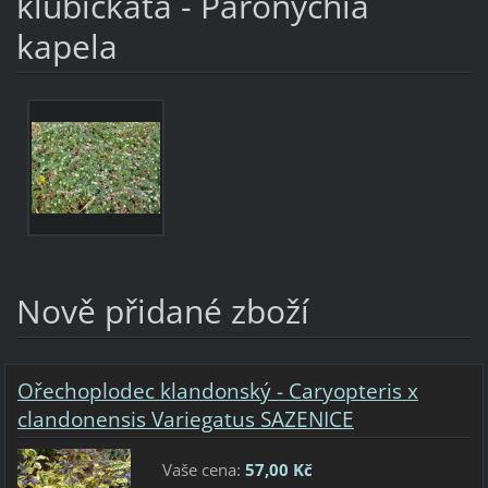
klubíčkatá - Paronychia
kapela
Nově přidané zboží
Ořechoplodec klandonský - Caryopteris x
clandonensis Variegatus SAZENICE
Vaše cena:
57,00 Kč