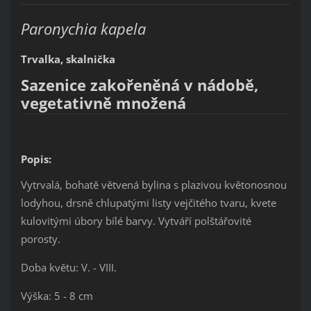
Paronychia kapela
Trvalka, skalnička
Sazenice zakořeněná v nádobě,
vegetativně množená
Popis:
Vytrvalá, bohatě větvená bylina s plazivou květonosnou
lodyhou, drsně chlupatými listy vejčitého tvaru, kvete
kulovitými úbory bílé barvy. Vytváří polštářovité
porosty.
Doba květu: V. - VIII.
Výška: 5 - 8 cm