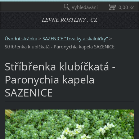
Vyhledávání
0,00 Kč
LEVNE ROSTLINY . CZ
Úvodní stránka
>
SAZENICE "Trvalky a skalničky"
>
Stříbřenka klubíčkatá - Paronychia kapela SAZENICE
Stříbřenka klubíčkatá -
Paronychia kapela
SAZENICE