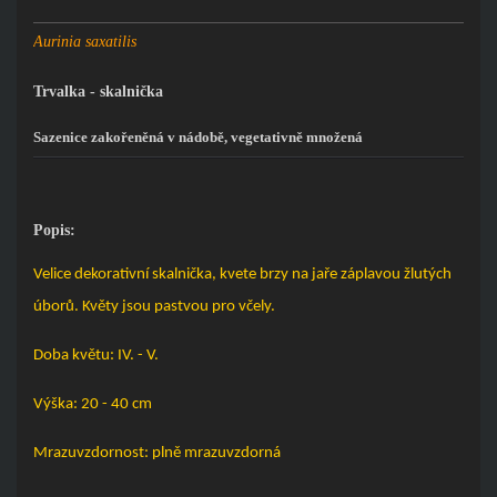
Aurinia saxatilis
Trvalka - skalnička
Sazenice zakořeněná v nádobě, vegetativně množená
Popis:
Velice dekorativní skalnička, kvete brzy na jaře záplavou žlutých
úborů. Květy jsou pastvou pro včely.
Doba květu: IV. - V.
Výška: 20 - 40 cm
Mrazuvzdornost: plně mrazuvzdorná