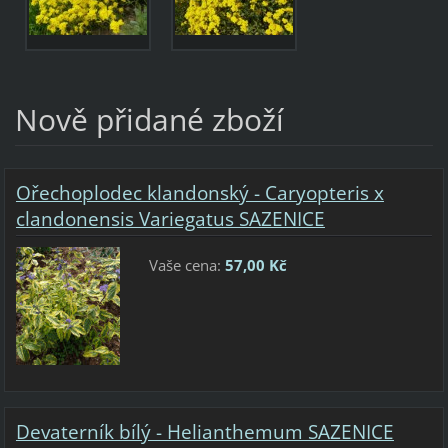
Nově přidané zboží
Ořechoplodec klandonský - Caryopteris x
clandonensis Variegatus SAZENICE
Vaše cena:
57,00 Kč
Devaterník bílý - Helianthemum SAZENICE