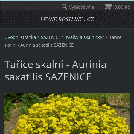
Vyhledávání
0,00 Kč
LEVNE ROSTLINY . CZ
Úvodní stránka
>
SAZENICE "Trvalky a skalničky"
>
Tařice
skalní - Aurinia saxatilis SAZENICE
Tařice skalní - Aurinia
saxatilis SAZENICE