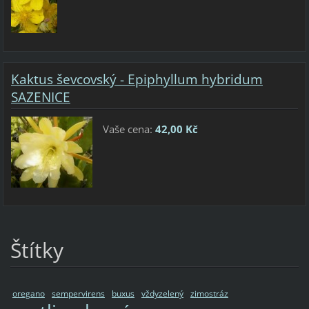
Kaktus ševcovský - Epiphyllum hybridum
SAZENICE
Vaše cena:
42,00 Kč
Štítky
oregano
sempervirens
buxus
vždyzelený
zimostráz