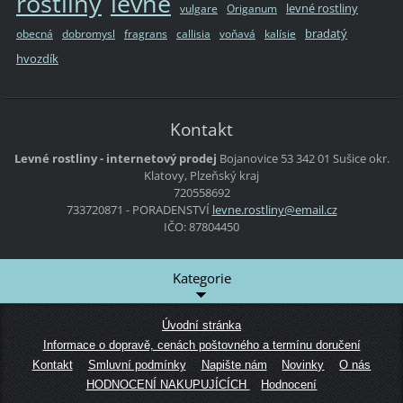
rostliny
levné
levné rostliny
vulgare
Origanum
bradatý
obecná
dobromysl
fragrans
callisia
voňavá
kalísie
hvozdík
Kontakt
Levné rostliny - internetový prodej
Bojanovice 53
342 01 Sušice
okr.
Klatovy, Plzeňský kraj
720558692
733720871 - PORADENSTVÍ
levne.ro
stliny@e
mail.cz
IČO: 87804450
Kategorie
Úvodní stránka
Informace o dopravě, cenách poštovného a termínu doručení
Kontakt
Smluvní podmínky
Napište nám
Novinky
O nás
HODNOCENÍ NAKUPUJÍCÍCH
Hodnocení