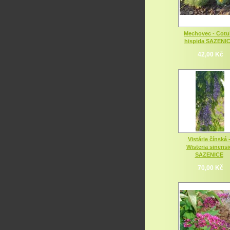
Mechovec - Cotu
hispida SAZENI
42,00 Kč
Vistárie čínská 
Wisteria sinensi
SAZENICE
70,00 Kč