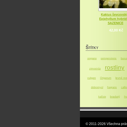
Kaktus ševcovský
Epiphyllum hybri
SAZENICE
42,00 Kč
Š
TÍTKY
oregano
sempervirens
buxu
rostliny
zimostráz
levné ros
vulgare
Origanum
dobromysl
fragrans
callis
bradatý
hv
kalísie
© 2011-2026 Všechna práv