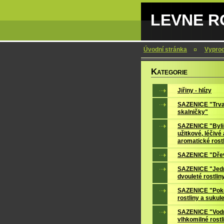
LEVNE RO
Úvodní stránka
Vypro
K
ATEGORIE
Jiřiny - hlízy
SAZENICE "Trva
skalničky"
SAZENICE "Byli
užitkové, léčivé 
aromatické rost
SAZENICE "Dře
SAZENICE "Jedn
dvouleté rostlin
SAZENICE "Pok
rostliny a sukul
SAZENICE "Vodn
vlhkomilné rostl