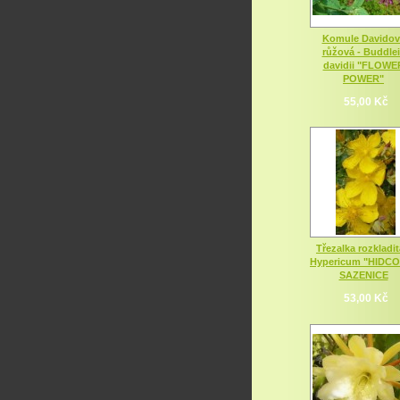
Komule Davidov
růžová - Buddle
davidii "FLOWE
POWER"
55,00 Kč
Třezalka rozkladit
Hypericum "HIDC
SAZENICE
53,00 Kč