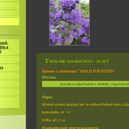
ravě,
ého a
í
T
AVOLNÍK VAN HOUTEŮV - ZLATÝ
ky
Spiraea x vanhouttei "GOLD FOUNTAIN"
Dřevina
Sazenice zakořeněná v nádobě, vegetativ
Popis:
Středně vysoký opadavý keř se sněhově bílými květy a zlat
Doba květu: IV. - V.
Výška: až 2,5 m
Mrazuvzdornost: plně mrazuvzdorná