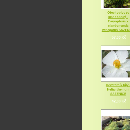
Ořechoplodec
klandonský -
Caryopteris x
clandonensis
Variegatus SAZEN
57,00 Kč
Devaterník bílý 
Helianthemum
SAZENICE
42,00 Kč