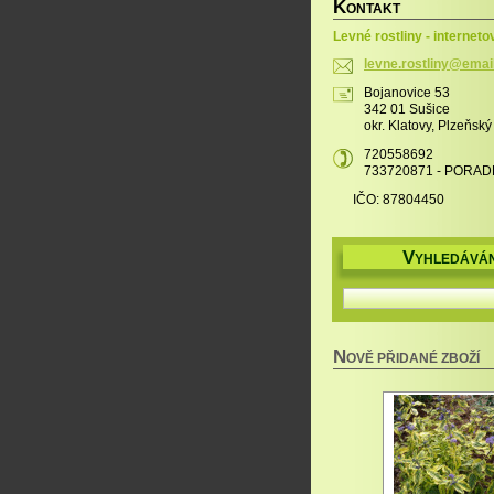
K
ONTAKT
Levné rostliny - interneto
levne.ro
stliny@e
mai
Bojanovice 53
342 01 Sušice
okr. Klatovy, Plzeňský
720558692
733720871 - PORAD
IČO: 87804450
V
YHLEDÁVÁN
N
OVĚ PŘIDANÉ ZBOŽÍ