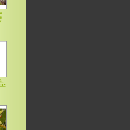
a
ia
R
á -
OTE"