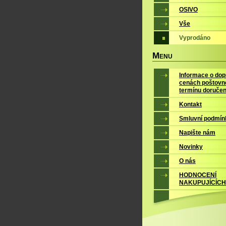
OSIVO
Vše
Vyprodáno
M
ENU
Informace o dop
cenách poštovn
termínu doručen
Kontakt
Smluvní podmín
Napište nám
Novinky
O nás
HODNOCENÍ
NAKUPUJÍCÍCH