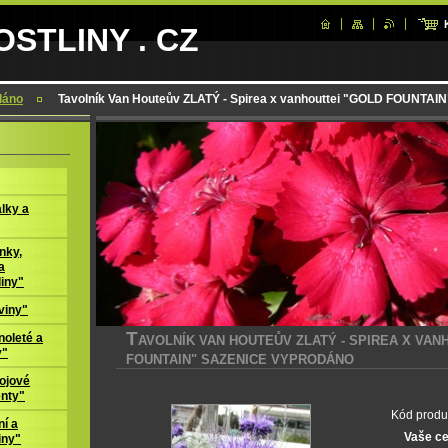
STLINY . CZ
dáno
Tavolník Van Houteův ZLATÝ - Spirea x vanhouttei "GOLD FOUN
lky a
nky,
a
liny"
viny"
T
oleté a
AVOLNÍK VAN HOUTEŮV ZLATÝ - SPIREA X VAN
y"
FOUNTAIN" SAZENICE VYPRODÁNO
ojové
enty"
Kód produ
í a
Vaše c
iny"