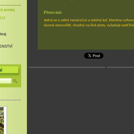
vý prodej
Pěstování:
l.cz
Jedná se o velmi nenáročný a odolný keř, kterému vyhovu
slunné stanoviště, vhodný na živé ploty, vyžaduje sestříhá
 kraj
ENSTVÍ
Í