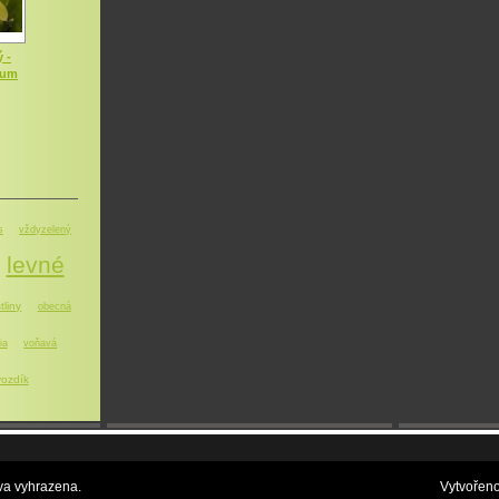
 -
dum
s
vždyzelený
levné
tliny
obecná
ia
voňavá
ozdík
a vyhrazena.
Vytvořen