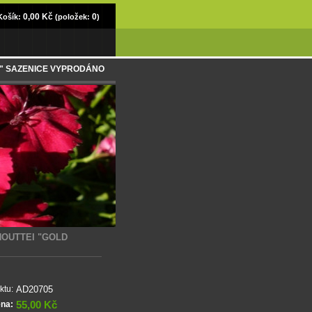
0,00 Kč
0
Košík:
(položek:
)
TAIN" SAZENICE VYPRODÁNO
HOUTTEI "GOLD
AD20705
ktu:
55,00 Kč
ena: