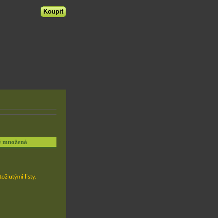
ně množená
ožlutými listy.