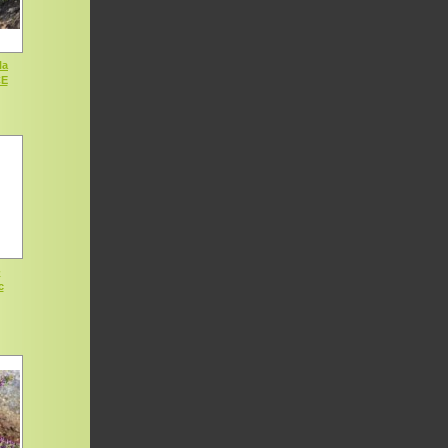
la
CE
-
c