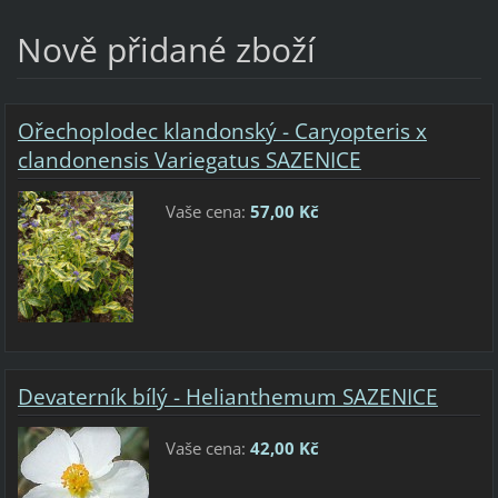
Nově přidané zboží
Ořechoplodec klandonský - Caryopteris x
clandonensis Variegatus SAZENICE
Vaše cena:
57,00 Kč
Devaterník bílý - Helianthemum SAZENICE
Vaše cena:
42,00 Kč