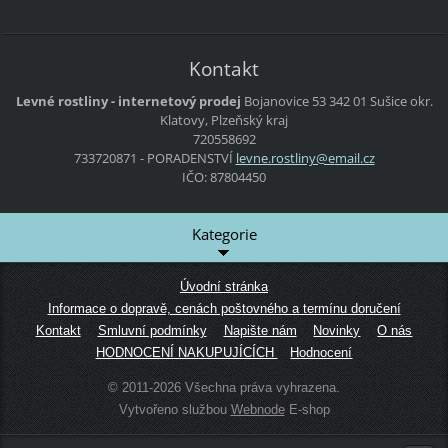
Kontakt
Levné rostliny - internetový prodej
Bojanovice 53
342 01 Sušice
okr.
Klatovy, Plzeňský kraj
720558692
733720871 - PORADENSTVÍ
levne.ro
stliny@e
mail.cz
IČO: 87804450
Kategorie
Úvodní stránka
Informace o dopravě, cenách poštovného a termínu doručení
Kontakt
Smluvní podmínky
Napište nám
Novinky
O nás
HODNOCENÍ NAKUPUJÍCÍCH
Hodnocení
© 2011-2026 Všechna práva vyhrazena.
Vytvořeno službou
Webnode
E-shop