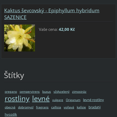
Kaktus ševcovský - Epiphyllum hybridum
SAZENICE
Vaše cena:
42,00 Kč
Štítky
oregano
sempervirens
buxus
vždyzelený
zimostráz
rostliny
levné
levné rostliny
vulgare
Origanum
bradatý
obecná
dobromysl
fragrans
callisia
voňavá
kalísie
hvozdík