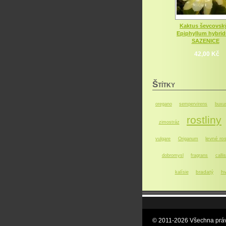
Kaktus ševcovský
Epiphyllum hybri
SAZENICE
42,00 Kč
Š
TÍTKY
oregano
sempervirens
buxu
rostliny
zimostráz
levné ros
vulgare
Origanum
dobromysl
fragrans
callis
bradatý
hv
kalísie
© 2011-2026 Všechna práv