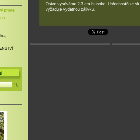
Osivo vyséváme 2-3 cm hluboko. Upřednostňuje slu
vyžaduje vydatnou zálivku.
vý prodej
l.cz
 kraj
ENSTVÍ
Í