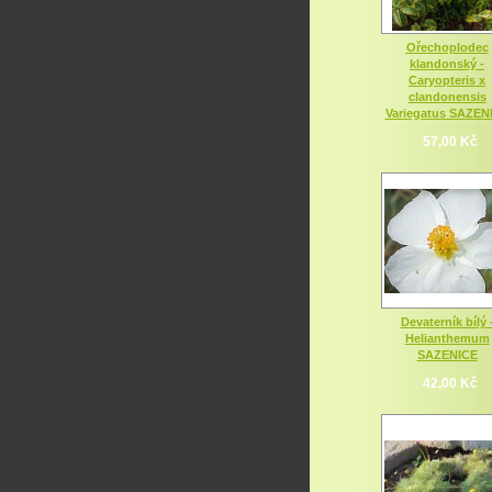
Ořechoplodec
klandonský -
Caryopteris x
clandonensis
Variegatus SAZEN
57,00 Kč
Devaterník bílý 
Helianthemum
SAZENICE
42,00 Kč