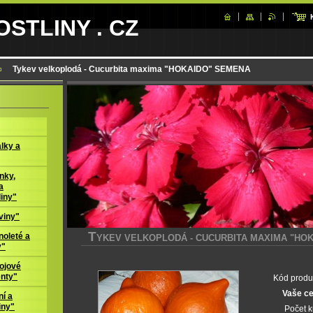
STLINY . CZ
Tykev velkoplodá - Cucurbita maxima "HOKAIDO" SEMENA
lky a
nky,
a
liny"
viny"
T
oleté a
YKEV VELKOPLODÁ - CUCURBITA MAXIMA "HO
y"
ojové
enty"
Kód produ
Vaše c
í a
iny"
Počet 