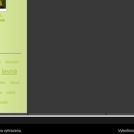
 -
dum
s
vždyzelený
levné
tliny
obecná
ia
voňavá
ozdík
a vyhrazena.
Vytvořen