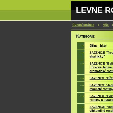
LEVNE RO
Úvodní stránka
Vše
K
ATEGORIE
Jiřiny - hlízy
SAZENICE "Trva
skalničky"
SAZENICE "Byli
užitkové, léčivé 
aromatické rost
SAZENICE "Dře
SAZENICE "Jedn
dvouleté rostlin
SAZENICE "Pok
rostliny a sukul
SAZENICE "Vodn
vlhkomilné rostl