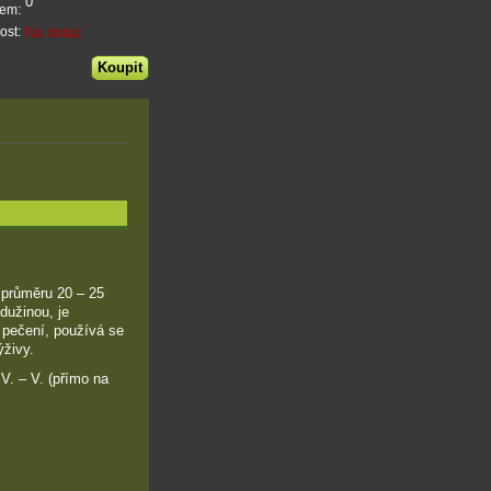
0
dem:
Na dotaz
ost:
 průměru 20 – 25
dužinou, je
 pečení, používá se
ýživy.
V. – V. (přímo na