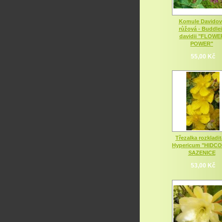
Komule Davidov
růžová - Buddle
davidii "FLOWE
POWER"
55,00 Kč
Třezalka rozkladit
Hypericum "HIDC
SAZENICE
53,00 Kč