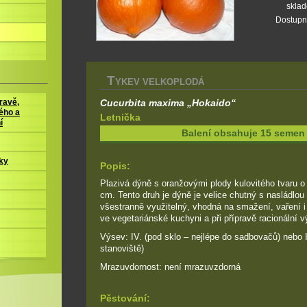
skla
Dostupn
T
YKEV VELKOPLODÁ
Cucurbita maxima „Hokaido“
ravě,
ého a
Letnička
í
Balení obsahuje 15 semen
ky
Popis:
Plazivá dýně s oranžovými plody kulovitého tvaru o
cm. Tento druh je dýně je velice chutný s nasládlou 
všestranně využitelný, vhodná na smažení, vaření i
ve vegetariánské kuchyni a při přípravě racionální v
Výsev: IV. (pod sklo – nejlépe do sadbovačů) nebo I
stanoviště)
Mrazuvdornost: není mrazuvzdorná
Pěstování: