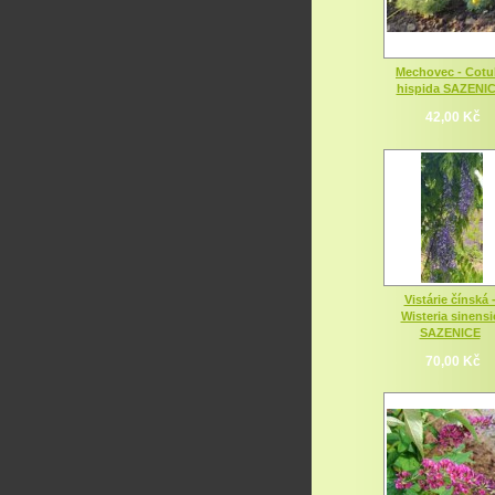
Mechovec - Cotu
hispida SAZENI
42,00 Kč
Vistárie čínská 
Wisteria sinensi
SAZENICE
70,00 Kč