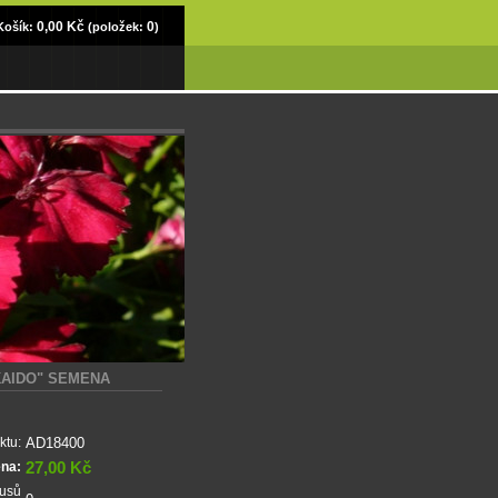
0,00 Kč
0
Košík:
(položek:
)
KAIDO" SEMENA
AD18400
ktu:
27,00 Kč
ena:
kusů