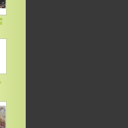
la
CE
-
c