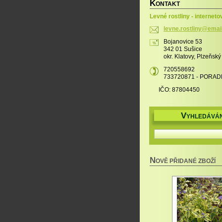
K
ONTAKT
Levné rostliny - interneto
levne.ro
stliny@e
mai
Bojanovice 53
342 01 Sušice
okr. Klatovy, Plzeňský
720558692
733720871 - PORAD
IČO: 87804450
V
YHLEDÁVÁN
N
OVĚ PŘIDANÉ ZBOŽÍ