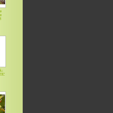
a
ia
R
á -
OTE"