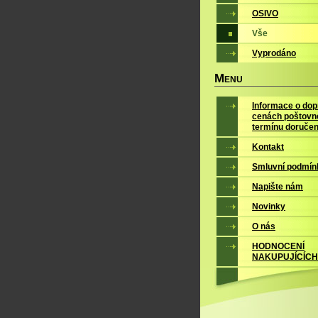
OSIVO
Vše
Vyprodáno
M
ENU
Informace o dop
cenách poštovn
termínu doručen
Kontakt
Smluvní podmín
Napište nám
Novinky
O nás
HODNOCENÍ
NAKUPUJÍCÍCH