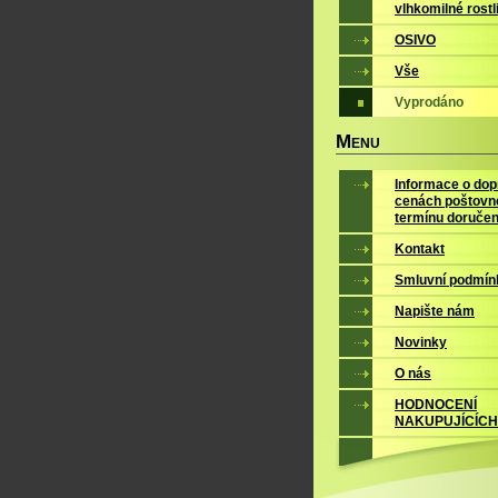
vlhkomilné rostl
OSIVO
Vše
Vyprodáno
M
ENU
Informace o dop
cenách poštovn
termínu doručen
Kontakt
Smluvní podmín
Napište nám
Novinky
O nás
HODNOCENÍ
NAKUPUJÍCÍCH