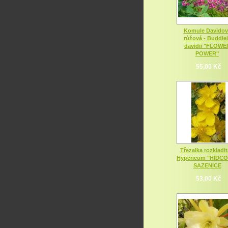
Komule Davidov
růžová - Buddle
davidii "FLOWE
POWER"
55,00 Kč
Třezalka rozkladit
Hypericum "HIDC
SAZENICE
53,00 Kč