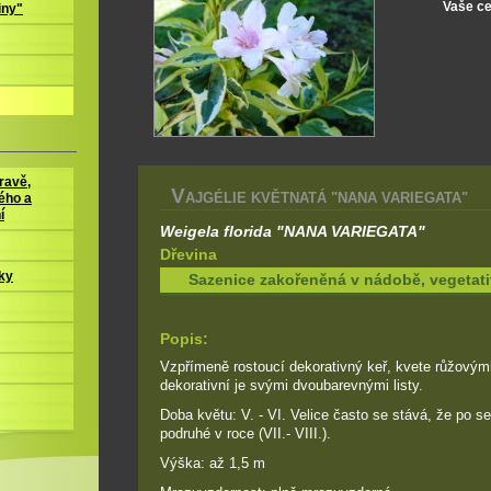
Vaše c
iny"
ravě,
V
AJGÉLIE KVĚTNATÁ "NANA VARIEGATA"
ého a
í
Weigela florida "NANA VARIEGATA"
Dřevina
ky
Sazenice zakořeněná v nádobě, vegeta
Popis:
Vzpřímeně rostoucí dekorativný keř, kvete růžovými
dekorativní je svými dvoubarevnými listy.
Doba květu: V. - VI. Velice často se stává, že po se
podruhé v roce (VII.- VIII.).
Výška: až 1,5 m