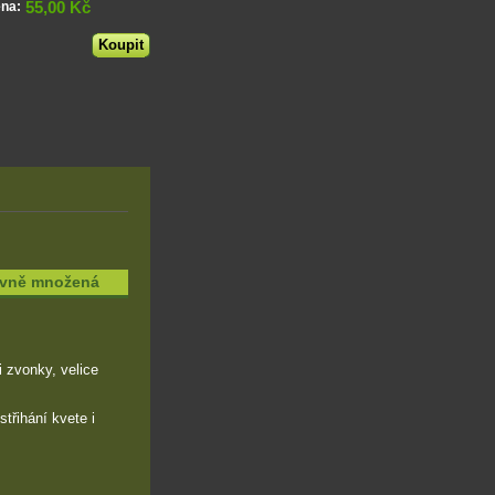
55,00 Kč
ena:
tivně množená
 zvonky, velice
střihání kvete i