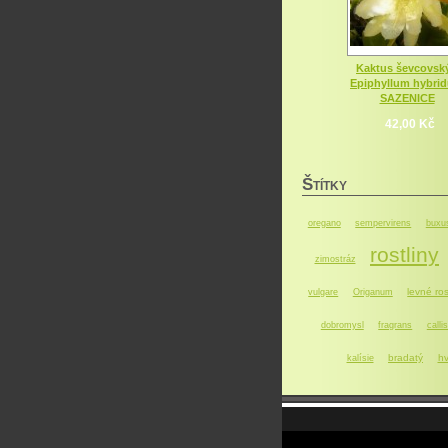
Kaktus ševcovský
Epiphyllum hybri
SAZENICE
42,00 Kč
Š
TÍTKY
oregano
sempervirens
buxu
rostliny
zimostráz
levné ros
vulgare
Origanum
dobromysl
fragrans
callis
bradatý
hv
kalísie