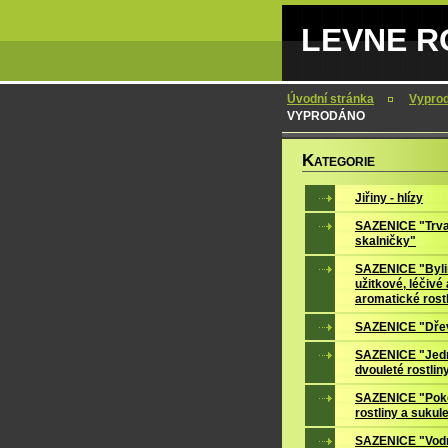
LEVNE RO
Úvodní stránka
Vypro
VYPRODÁNO
K
ATEGORIE
Jiřiny - hlízy
SAZENICE "Trva
skalničky"
SAZENICE "Byli
užitkové, léčivé 
aromatické rost
SAZENICE "Dře
SAZENICE "Jedn
dvouleté rostlin
SAZENICE "Pok
rostliny a sukul
SAZENICE "Vodn