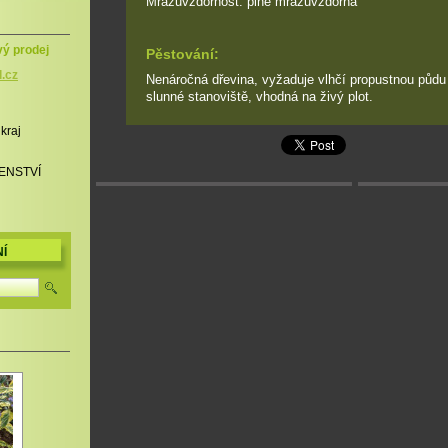
Mrazuvzdornost: plně mrazuvzdorná
vý prodej
Pěstování:
l.cz
Nenáročná dřevina, vyžaduje vlhčí propustnou půdu 
slunné stanoviště, vhodná na živý plot.
 kraj
ENSTVÍ
Í